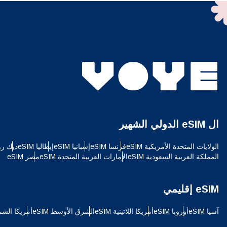
ทย
AED - درهم الإمارات العربية المتحدة
文
CHF - فرنك سويسري
HKD - دولار هونج كونج
ال eSIM الدولي الشهير
الولايات المتحدة الأمريكية eSIM
فرنسا eSIM
إسبانيا eSIM
إيطاليا eSIM
ديك رومى
المملكة العربية السعودية eSIM
الإمارات العربية المتحدة eSIM
مصر eSIM
eSIM إقليمي
آسيا eSIM
أوروبا eSIM
أمريكا اللاتينية eSIM
الشرق الأوسط eSIM
أمريكا الشمالي