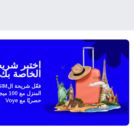
USD - دولار امريكي (الولايات المتحدة).
sh
SGD - الدولار السنغافوري
ch
JPY - ين ياباني
الخاصة بك 
الع
THB - البات التايلندي
المنزل
語
حصريًا مع Voye
IDR - الروبية الاندونيسية
ki
CAD - دولار كندي