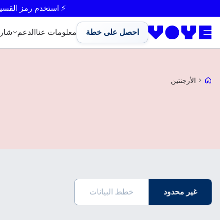
⚡ استخدم رمز القسي
احصل على خطة
معلومات عنا
الدعم
شار
Voye Homepage
الأرجنتين
غير محدود
خطط البيانات