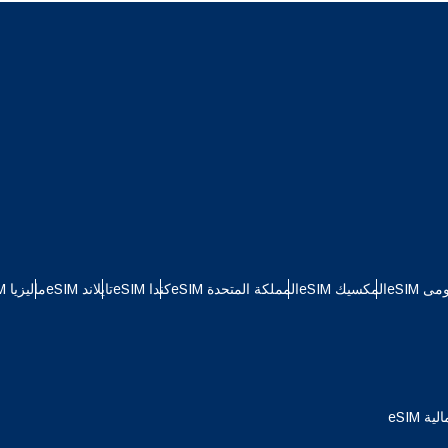
Türkçe
ไ
ILS - شيكل إسرائيلي جديد
繁體中文
简体中
NZD - دولار نيوزيلندي
 eSIM
المكسيك eSIM
المملكة المتحدة eSIM
كندا eSIM
تايلاند eSIM
ماليزيا eSIM
ة eSIM