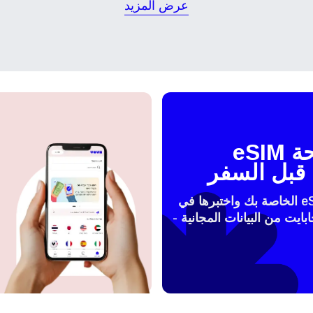
عرض المزيد
KRW - وون كوريا الجنوبية
Español
Engli
TWD - دولار تايواني جديد
Français
Deuts
اختبر شريحة eSIM
EUR - يورو
قبل السفر
ربية
עברית
PHP - البيزو الفلبيني
فعّل شريحة الeSIM الخاصة بك واختبرها في
 مع 100 ميجابايت من البيانات المجانية -
한국어
日本
AUD - دولار استرالي
Português
Pols
GBP - جنيه استرليني