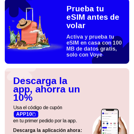
Prueba tu
eSIM antes de
volar
Activa y prueba tu
eSIM en casa con 100
MB de datos gratis,
solo con Voye
Descarga la
app, ahorra un
10%
Usa el código de cupón
APP10
en tu primer pedido por la app.
Descarga la aplicación ahora: