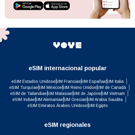
eSIM internacional popular
eSIM Estados Unidos
eSIM Francia
eSIM España
eSIM Italia
eSIM Turquía
eSIM México
eSIM Reino Unido
eSIM de Canadá
eSIM de Tailandia
eSIM Malasia
eSIM de Japón
eSIM Vietnam
eSIM India
eSIM Alemania
eSIM Grecia
eSIM Arabia Saudita
eSIM Emiratos Árabes Unidos
eSIM Egipto
eSIM regionales