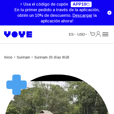
⚡ Usa el código de cupón
APP10
En tu primer pedido a través de la aplicación,
obtén un 10% de descuento.
Descargar
la
aplicación ahora!
Cart
Mi Cuent
ES
USD
Inicio
Surinam
Surinam 30 días 8GB