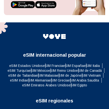
eSIM internacional popular
eSIM Estados Unidos
eSIM Francia
eSIM España
eSIM Italia
eSIM Turquía
eSIM México
eSIM Reino Unido
eSIM de Canadá
eSIM de Tailandia
eSIM Malasia
eSIM de Japón
eSIM Vietnam
eSIM India
eSIM Alemania
eSIM Grecia
eSIM Arabia Saudita
eSIM Emiratos Árabes Unidos
eSIM Egipto
eSIM regionales