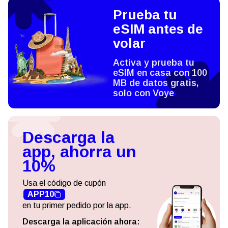
Prueba tu
eSIM antes de
volar
Activa y prueba tu
eSIM en casa con 100
MB de datos gratis,
solo con Voye
Descarga la
app, ahorra un
10%
Usa el código de cupón
APP10
en tu primer pedido por la app.
Descarga la aplicación ahora: