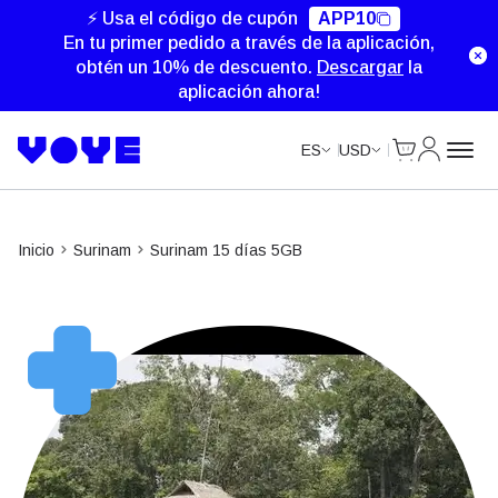
⚡ Usa el código de cupón
APP10
En tu primer pedido a través de la aplicación,
obtén un 10% de descuento.
Descargar
la
aplicación ahora!
Cart
Mi Cuent
ES
USD
Inicio
Surinam
Surinam 15 días 5GB