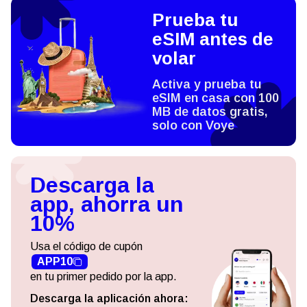
Prueba tu
eSIM antes de
volar
Activa y prueba tu
eSIM en casa con 100
MB de datos gratis,
solo con Voye
Descarga la
app, ahorra un
10%
Usa el código de cupón
APP10
en tu primer pedido por la app.
Descarga la aplicación ahora: