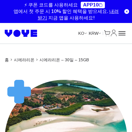
⚡ 쿠폰 코드를 사용하세요
APP10
앱에서 첫 주문 시 10% 할인 혜택을 받으세요.
내려
받기
지금 앱을 사용하세요!
Cart
내 계정
KO
KRW
홈
시에라리온
시에라리온 – 30일 – 15GB