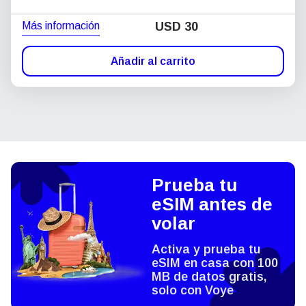
Más información
USD
30
Añadir al carrito
Prueba tu
eSIM antes de
volar
Activa y prueba tu
eSIM en casa con 100
MB de datos gratis,
solo con Voye