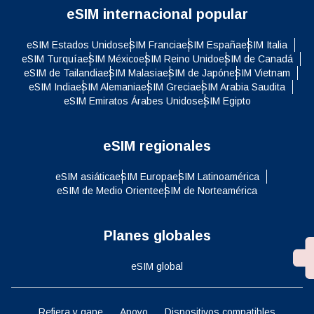
eSIM internacional popular
eSIM Estados Unidos
eSIM Francia
eSIM España
eSIM Italia
eSIM Turquía
eSIM México
eSIM Reino Unido
eSIM de Canadá
eSIM de Tailandia
eSIM Malasia
eSIM de Japón
eSIM Vietnam
eSIM India
eSIM Alemania
eSIM Grecia
eSIM Arabia Saudita
eSIM Emiratos Árabes Unidos
eSIM Egipto
eSIM regionales
eSIM asiática
eSIM Europa
eSIM Latinoamérica
eSIM de Medio Oriente
eSIM de Norteamérica
Planes globales
eSIM global
Refiera y gane
Apoyo
Dispositivos compatibles