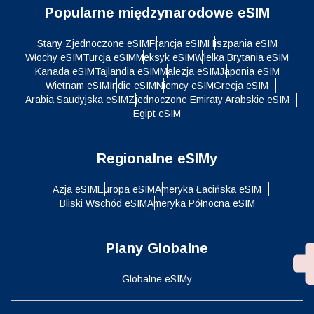
Popularne międzynarodowe eSIM
Stany Zjednoczone eSIM
Francja eSIM
Hiszpania eSIM
Włochy eSIM
Turcja eSIM
Meksyk eSIM
Wielka Brytania eSIM
Kanada eSIM
Tajlandia eSIM
Malezja eSIM
Japonia eSIM
Wietnam eSIM
Indie eSIM
Niemcy eSIM
Grecja eSIM
Arabia Saudyjska eSIM
Zjednoczone Emiraty Arabskie eSIM
Egipt eSIM
Regionalne eSIMy
Azja eSIM
Europa eSIM
Ameryka Łacińska eSIM
Bliski Wschód eSIM
Ameryka Północna eSIM
Plany Globalne
Globalne eSIMy