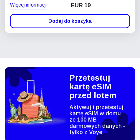
Więcej informacji
EUR 19
Dodaj do koszyka
Przetestuj
kartę eSIM
przed lotem
Aktywuj i przetestuj
kartę eSIM w domu
ze 100 MB
darmowych danych -
tylko z Voye