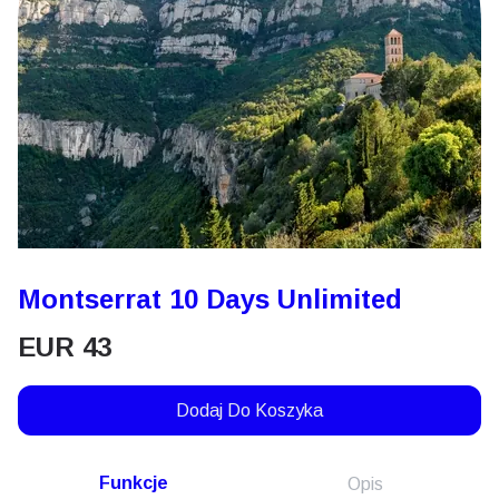
Montserrat 10 Days Unlimited
EUR
43
Dodaj Do Koszyka
Funkcje
Opis