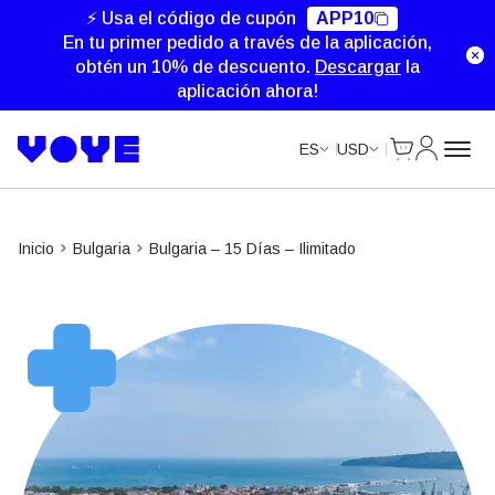
Unlimited Data
⚡ Usa el código de cupón
APP10
En tu primer pedido a través de la aplicación,
obtén un 10% de descuento.
Descargar
la
aplicación ahora!
Cart
Mi Cuent
ES
USD
Inicio
Bulgaria
Bulgaria – 15 Días – Ilimitado