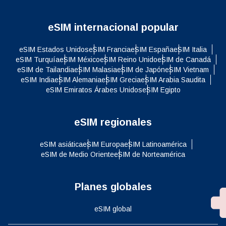
eSIM internacional popular
eSIM Estados Unidos
eSIM Francia
eSIM España
eSIM Italia
eSIM Turquía
eSIM México
eSIM Reino Unido
eSIM de Canadá
eSIM de Tailandia
eSIM Malasia
eSIM de Japón
eSIM Vietnam
eSIM India
eSIM Alemania
eSIM Grecia
eSIM Arabia Saudita
eSIM Emiratos Árabes Unidos
eSIM Egipto
eSIM regionales
eSIM asiática
eSIM Europa
eSIM Latinoamérica
eSIM de Medio Oriente
eSIM de Norteamérica
Planes globales
eSIM global