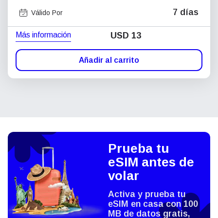
7 días
Válido Por
Más información
USD
13
Añadir al carrito
Prueba tu
eSIM antes de
volar
Activa y prueba tu
eSIM en casa con 100
MB de datos gratis,