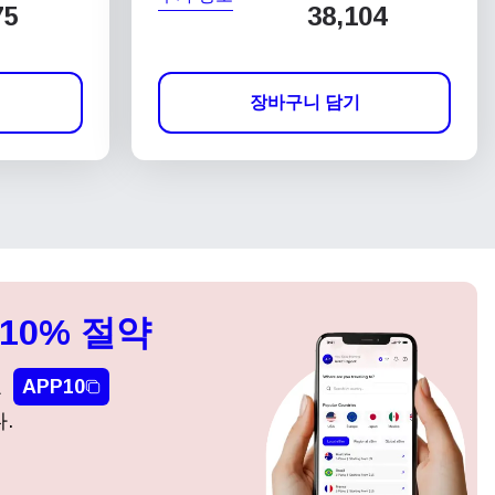
75
38,104
장바구니 담기
10% 절약
요
APP10
.
팝업 닫기