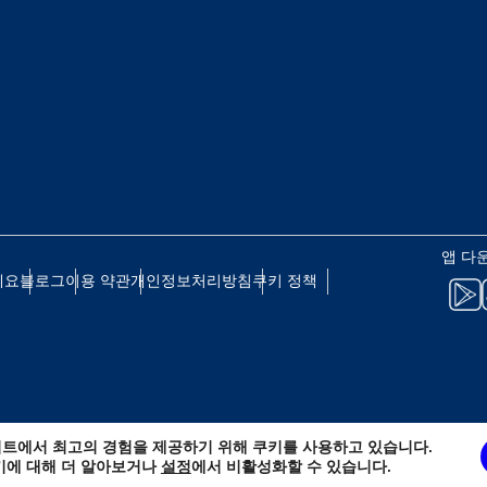
eutsch
Français
 - 일본 엔
EUR - 유로
עברית
العرب
 - 태국 바트
PHP - 필리핀 페소
日本語
한국어
 - 인도네시아 루피아
AUD - 호주 달러
앱 다
olski
Português
세요
블로그
이용 약관
개인정보처리방침
쿠키 정책
 - 캐나다 달러
GBP - 영국 파운드
ทย
Türkçe
D - 아랍에미리트 디르함
ILS - 이스라엘 신 셰켈
简体中文
繁體中文
트에서 최고의 경험을 제공하기 위해 쿠키를 사용하고 있습니다.
 - 스위스 프랑
NZD - 뉴질랜드 달러
키에 대해 더 알아보거나
설정
에서 비활성화할 수 있습니다.