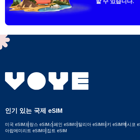
할 수 있습니다.
How 
To get
techno
They w
or ent
of eSI
결제
이메
언어
결제통
인기 있는 국제 eSIM
USD
미국 eSIM
프랑스 eSIM
스페인 eSIM
이탈리아 eSIM
터키 eSIM
멕시코 e
E
아랍에미리트 eSIM
이집트 eSIM
SGD