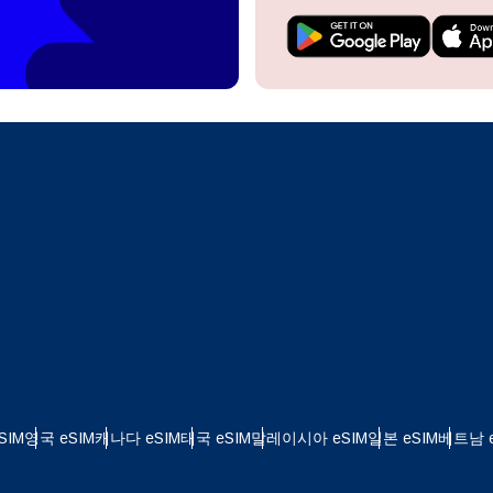
do I get my eSim?
계정을 계속 이용하거나 몇 초 만에 새로 만드세요.
 your eSIM, start by checking if your device supports eSIM
logy. Then, contact your mobile carrier to request an eSIM activ
ill provide you with a QR code or activation details that you ca
Apple
로 계속하기
er in your device settings. Once activated, you can enjoy the ben
M without needing a physical SIM card!
또는 이메일로 계속하기
통화 선택:
일
 선택:
화 검색:
OTP 전송
 - 미국 달러
KRW - 대한민국 원
SIM
영국 eSIM
캐나다 eSIM
태국 eSIM
말레이시아 eSIM
일본 eSIM
베트남 e
nglish
Español
 - 싱가포르 달러
TWD - 뉴 타이완 달러