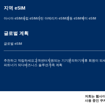
지역 eSIM
D
JPY
아시아 eSIM
유럽 ​​eSIM
라틴 아메리카 eSIM
중동 eSIM
북미 eSIM
ية
THB
글로벌 계획
글로벌 eSIM
IDR
P
추천하고 적립하세요
고객센터
지원되는 기기
문의하기
제휴 회원이 되
파트너가 되다
비즈니스 솔루션
가족 계획
CAD
ไ
AE
저희는 웹사이
CHF
사용 중인 쿠