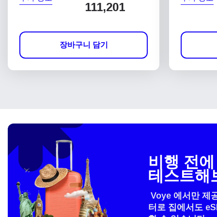
111,201
장바구니 담기
비행 전에 
테스트해
Voye 에서만 제
터로 집에서도 e