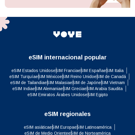
eSIM internacional popular
eSIM Estados Unidos
eSIM Francia
eSIM España
eSIM Italia
eSIM Turquía
eSIM México
eSIM Reino Unido
eSIM de Canadá
eSIM de Tailandia
eSIM Malasia
eSIM de Japón
eSIM Vietnam
eSIM India
eSIM Alemania
eSIM Grecia
eSIM Arabia Saudita
eSIM Emiratos Árabes Unidos
eSIM Egipto
eSIM regionales
eSIM asiática
eSIM Europa
eSIM Latinoamérica
eSIM de Medio Oriente
eSIM de Norteamérica