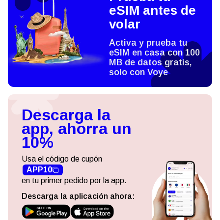
eSIM antes de
volar
Activa y prueba tu
eSIM en casa con 100
MB de datos gratis,
solo con Voye
Descarga la
app, ahorra un
10%
Usa el código de cupón
APP10
en tu primer pedido por la app.
Descarga la aplicación ahora: