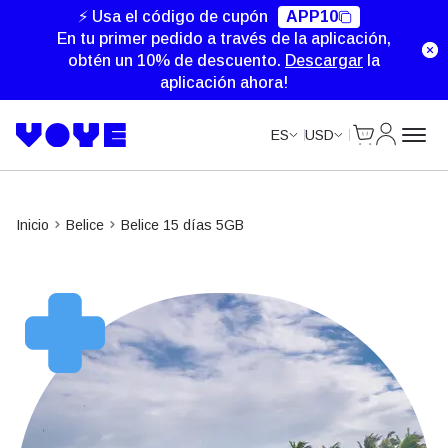
⚡ Usa el código de cupón
APP10
En tu primer pedido a través de la aplicación,
obtén un 10% de descuento.
Descargar
la
aplicación ahora!
Cart
Mi Cuent
ES
USD
Inicio
Belice
Belice 15 días 5GB