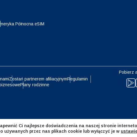
eutsch
Français
- Jen
EUR - Euro
meryka Północna eSIM
עברית
العرب
- Bat
PHP - Peso Filipińskie
日本語
한국어
- Rupia Indonezyjska
AUD - Dolar Australijski
Pobierz a
olski
Português
 nami
Zostań partnerem afiliacyjnym
Regulamin
biznesowe
Plany rodzinne
- Dolar Kanadyjski
GBP - Funt Szterling
ทย
Türkçe
- Dirham Zjednoczonych
ILS - Nowy Izraelski Szekel
atów Arabskich
简体中文
繁體中文
apewnić Ci najlepsze doświadczenia na naszej stronie interneto
- Frank Szwajcarski
NZD - Dolar Nowozelandzki
 o używanych przez nas plikach cookie lub wyłączyć je w
ustawi