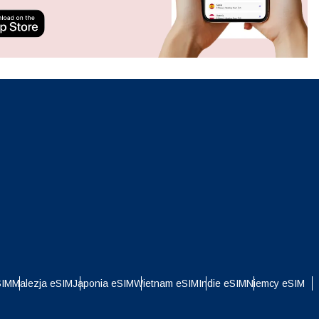
ation.
n scan
efits
Zamknij wyskakujące okno
Zamknij wyskakujące okno
i
SIM
Malezja eSIM
Japonia eSIM
Wietnam eSIM
Indie eSIM
Niemcy eSIM