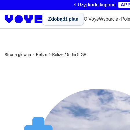
⚡ Użyj kodu kuponu
APP
Zdobądź plan
O Voye
Wsparcie
Pole
Strona główna
Belize
Belize 15 dni 5 GB