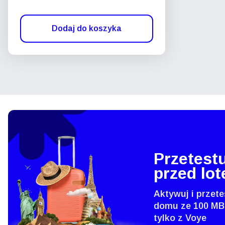
Dodaj do koszyka
Przetestu
przed lo
Aktywuj i przete
domu ze 100 MB
tylko z Voye