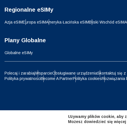
Regionalne eSIMy
D
JPY 
Azja eSIM
Europa eSIM
Ameryka Łacińska eSIM
Bliski Wschód eSIM
A
ية
THB 
Plany Globalne
Globalne eSIMy
IDR 
P
Polecaj i zarabiaj
Wsparcie
Obsługiwane urządzenia
Skontaktuj się z
Polityka prywatności
Become A Partner
Polityka cookies
Rozwiązania 
CAD 
ไ
AED 
Emir
Używamy plików cookie, aby z
CHF 
Możesz dowiedzieć się więcej