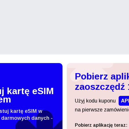
Pobierz apli
zaoszczędź
j kartę eSIM
tem
Użyj kodu kuponu
AP
na pierwsze zamówienie
stuj kartę eSIM w
 darmowych danych -
Pobierz aplikację teraz:
Zaloguj się lub zarejestruj