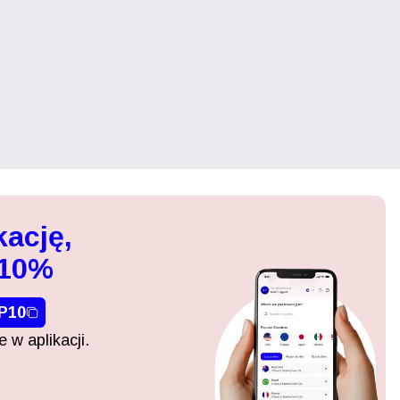
kację,
 10%
P10
 w aplikacji.
Zamknij wyskakujące okno