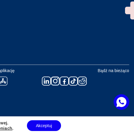
plikację
Bądź na bieżąco
wej.
Akceptuj
eniach
.