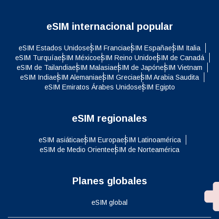
eSIM internacional popular
eSIM Estados Unidos
eSIM Francia
eSIM España
eSIM Italia
eSIM Turquía
eSIM México
eSIM Reino Unido
eSIM de Canadá
eSIM de Tailandia
eSIM Malasia
eSIM de Japón
eSIM Vietnam
eSIM India
eSIM Alemania
eSIM Grecia
eSIM Arabia Saudita
eSIM Emiratos Árabes Unidos
eSIM Egipto
eSIM regionales
eSIM asiática
eSIM Europa
eSIM Latinoamérica
eSIM de Medio Oriente
eSIM de Norteamérica
Planes globales
eSIM global