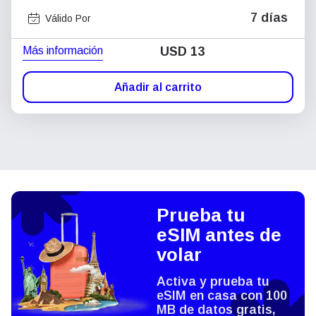
7 días
Válido Por
Más información
USD
13
Añadir al carrito
Prueba tu
eSIM antes de
volar
Activa y prueba tu
eSIM en casa con 100
MB de datos gratis,