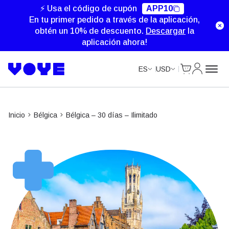
Unlimited Data
⚡ Usa el código de cupón
APP10
En tu primer pedido a través de la aplicación,
obtén un 10% de descuento.
Descargar
la
aplicación ahora!
Cart
Mi Cuent
ES
USD
Inicio
Bélgica
Bélgica – 30 días – Ilimitado