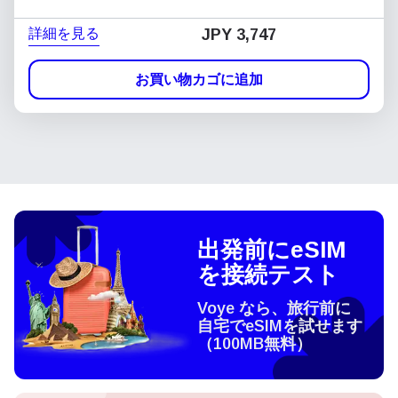
詳細を見る
JPY 3,747
お買い物カゴに追加
出発前にeSIM
を接続テスト
Voye なら、旅行前に
自宅でeSIMを試せます
（100MB無料）