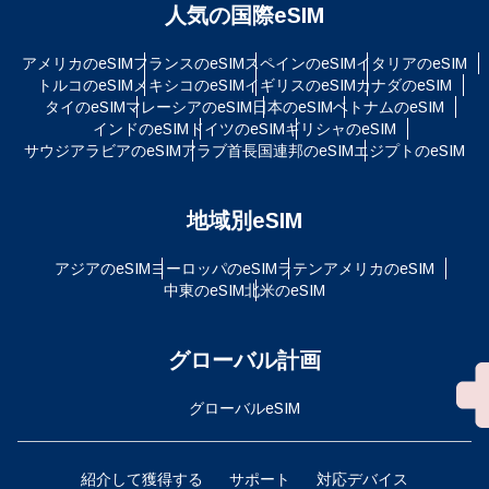
人気の国際eSIM
アメリカのeSIM
フランスのeSIM
スペインのeSIM
イタリアのeSIM
トルコのeSIM
メキシコのeSIM
イギリスのeSIM
カナダのeSIM
タイのeSIM
マレーシアのeSIM
日本のeSIM
ベトナムのeSIM
インドのeSIM
ドイツのeSIM
ギリシャのeSIM
サウジアラビアのeSIM
アラブ首長国連邦のeSIM
エジプトのeSIM
地域別eSIM
アジアのeSIM
ヨーロッパのeSIM
ラテンアメリカのeSIM
中東のeSIM
北米のeSIM
グローバル計画
グローバルeSIM
紹介して獲得する
サポート
対応デバイス