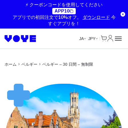
Unlimited Data
Unlimited Data
Unlimited Data
Unlimited Data
⚡ クーポンコードを使用してください
APP10
アプリでの初回注文で10%オフ。
ダウンロード
今
すぐアプリを！
Cart
マイアカ
JA
JPY
ホーム
ベルギー
ベルギー – 30 日間 – 無制限