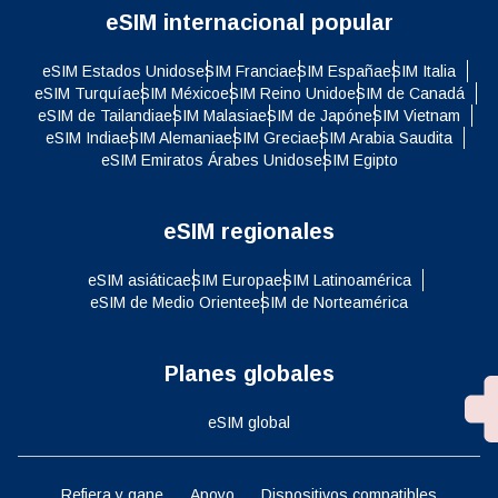
eSIM internacional popular
eSIM Estados Unidos
eSIM Francia
eSIM España
eSIM Italia
eSIM Turquía
eSIM México
eSIM Reino Unido
eSIM de Canadá
eSIM de Tailandia
eSIM Malasia
eSIM de Japón
eSIM Vietnam
eSIM India
eSIM Alemania
eSIM Grecia
eSIM Arabia Saudita
eSIM Emiratos Árabes Unidos
eSIM Egipto
eSIM regionales
eSIM asiática
eSIM Europa
eSIM Latinoamérica
eSIM de Medio Oriente
eSIM de Norteamérica
Planes globales
eSIM global
Refiera y gane
Apoyo
Dispositivos compatibles