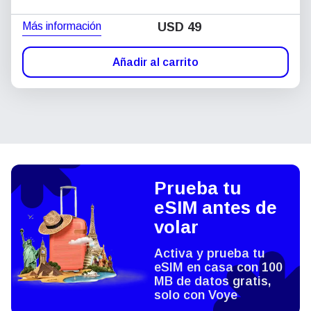
Más información
USD
49
Añadir al carrito
Prueba tu
eSIM antes de
volar
Activa y prueba tu
eSIM en casa con 100
MB de datos gratis,
solo con Voye