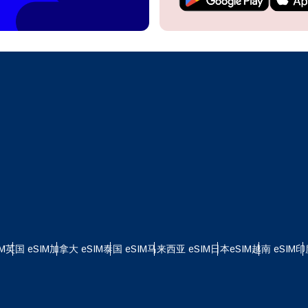
继续访问您的账户或在几秒钟内创建一个新账户。
 your eSIM, start by checking if your device supports eSIM
logy. Then, contact your mobile carrier to request an eSIM activ
ill provide you with a QR code or activation details that you ca
继续使用
Apple
er in your device settings. Once activated, you can enjoy the ben
M without needing a physical SIM card!
或使用电子邮件继续
择货币：
邮件
择语言：
货币
发送验证码
 - 美元
KRW - 南非兰特 (R)
M
英国 eSIM
加拿大 eSIM
泰国 eSIM
马来西亚 eSIM
日本eSIM
越南 eSIM
印
nglish
Español
D - 新加坡元（S$）
TWD - 新台币