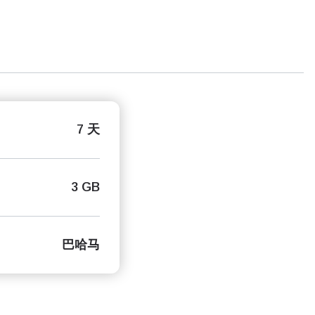
7 天
3 GB
巴哈马