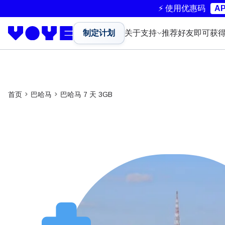
⚡ 使用优惠码
AP
制定计划
关于
支持
推荐好友即可获
首页
巴哈马
巴哈马 7 天 3GB