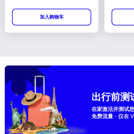
加入购物车
出行前测试
在家激活并测试您的 
免费流量 - 仅在 V
How 