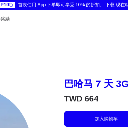
P10
首次使用 App 下单即可享受 10% 的折扣。
下载 现在
得奖励
巴哈马 7 天 3
TWD
664
加入购物车