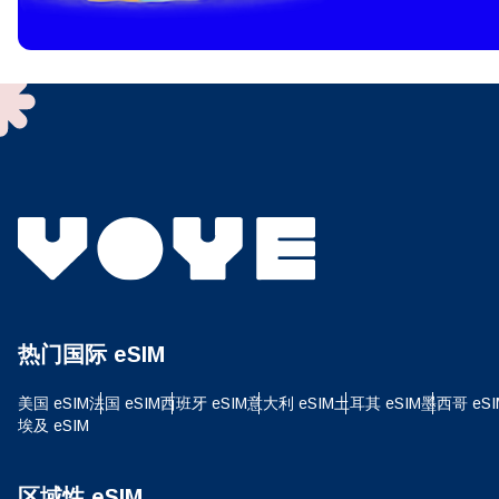
To get
techno
They w
or ent
of eSI
选
电子
选
搜索
热门国际 eSIM
USD
美国 eSIM
法国 eSIM
西班牙 eSIM
意大利 eSIM
土耳其 eSIM
墨西哥 eSI
埃及 eSIM
E
SG
区域性 eSIM