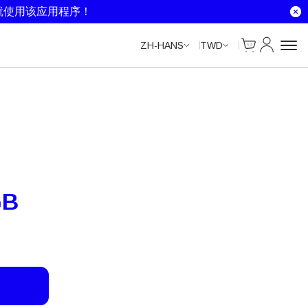
Unlimited Data
Unlimited Data
Unlimited Data
Unlimited Data
就使用该应用程序！
Cart
我的账户
ZH-HANS
TWD
GB