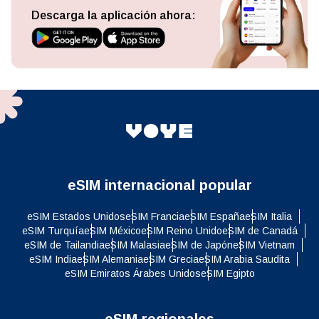
Descarga la aplicación ahora:
eSIM internacional popular
eSIM Estados Unidos
eSIM Francia
eSIM España
eSIM Italia
eSIM Turquía
eSIM México
eSIM Reino Unido
eSIM de Canadá
eSIM de Tailandia
eSIM Malasia
eSIM de Japón
eSIM Vietnam
eSIM India
eSIM Alemania
eSIM Grecia
eSIM Arabia Saudita
eSIM Emiratos Árabes Unidos
eSIM Egipto
eSIM regionales