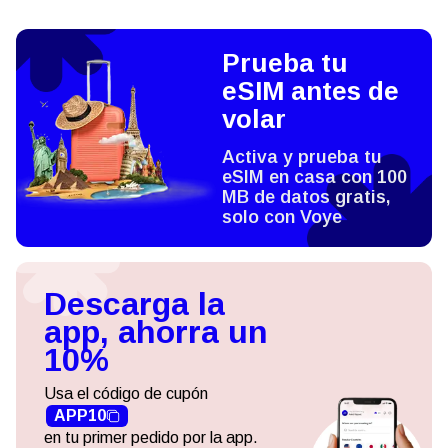
Prueba tu
eSIM antes de
volar
Activa y prueba tu
eSIM en casa con 100
MB de datos gratis,
solo con Voye
Descarga la
app, ahorra un
10%
Usa el código de cupón
APP10
en tu primer pedido por la app.