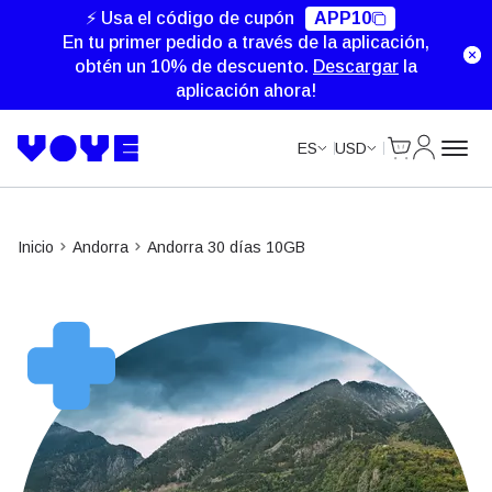
⚡ Usa el código de cupón
APP10
En tu primer pedido a través de la aplicación,
obtén un 10% de descuento.
Descargar
la
aplicación ahora!
Cart
Mi Cuent
ES
USD
Inicio
Andorra
Andorra 30 días 10GB