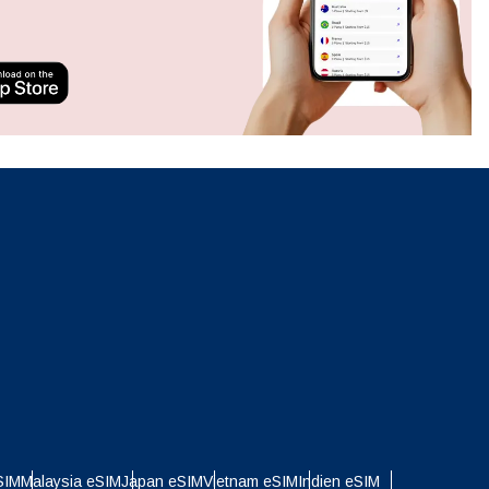
Popup schließen
neues.
ation.
n scan
efits
Popup schließen
Popup schließen
SIM
Malaysia eSIM
Japan eSIM
Vietnam eSIM
Indien eSIM