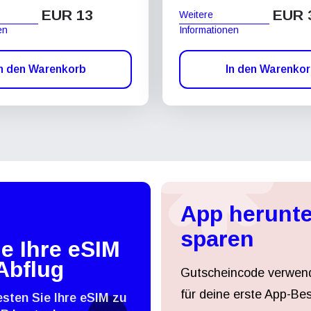
EUR 13
EUR 
Weitere
en
Informationen
n den Warenkorb
In den Warenko
App herunte
sparen
e Ihre eSIM
Abflug
Gutscheincode verwen
für deine erste App-Bes
esten Sie Ihre eSIM zu