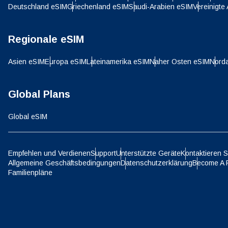
Deutschland eSIM
Griechenland eSIM
Saudi-Arabien eSIM
Vereinigte
SGD 
D
Regionale eSIM
JPY 
Asien eSIM
Europa eSIM
Lateinamerika eSIM
Naher Osten eSIM
Nord
ية
THB 
Global Plans
Global eSIM
IDR 
P
Empfehlen und Verdienen
Support
Unterstützte Geräte
Kontaktieren S
CAD 
Allgemeine Geschäftsbedingungen
Datenschutzerklärung
Become A 
Familienpläne
ไ
AED 