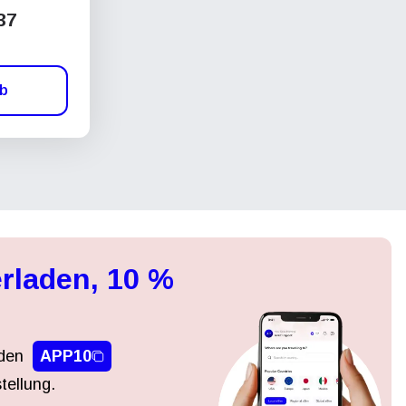
37
rb
rladen, 10 %
den
APP10
tellung.