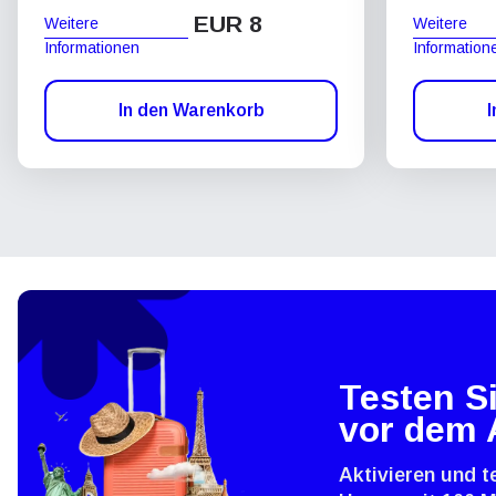
EUR 8
Weitere
Weitere
Informationen
Information
In den Warenkorb
I
Testen Si
vor dem 
Aktivieren und t