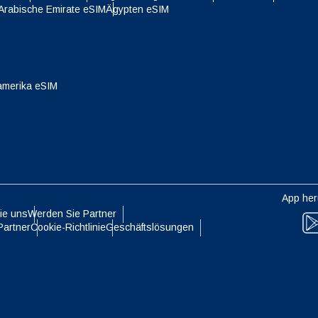
 Arabische Emirate eSIM
Ägypten eSIM
- Singapur-Dollar
TWD - Neuer Taiwan-Dollar
eutsch
Français
- Japanischer Yen
EUR - Euro
amerika eSIM
עברית
العرب
- Thailändischer Baht
PHP - Philippinischer Peso
日本語
한국어
- Indonesische Rupiah
AUD - Australischer Dollar
App her
olski
Português
ie uns
Werden Sie Partner
- Kanadischer Dollar
GBP - Pfund Sterling
Partner
Cookie-Richtlinie
Geschäftslösungen
ทย
Türkçe
- VAE-Dirham
ILS - Israelischer Schekel
简体中文
繁體中文