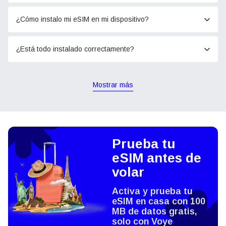
¿Cómo instalo mi eSIM en mi dispositivo?
¿Está todo instalado correctamente?
Mostrar más
Prueba tu
eSIM antes de
volar
Activa y prueba tu
eSIM en casa con 100
MB de datos gratis,
solo con Voye