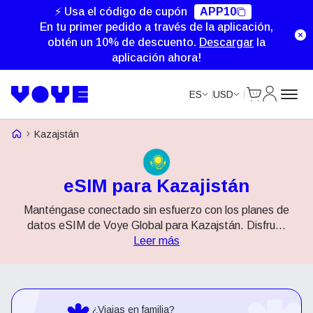
⚡ Usa el código de cupón
APP10
En tu primer pedido a través de la aplicación,
obtén un 10% de descuento.
Descargar
la
aplicación ahora!
Cart
Mi Cuent
ES
USD
Voye Homepage
Kazajstán
eSIM para Kazajistán
Manténgase conectado sin esfuerzo con los planes de
datos eSIM de Voye Global para Kazajstán. Disfru
...
Leer más
¿Viajas en familia?