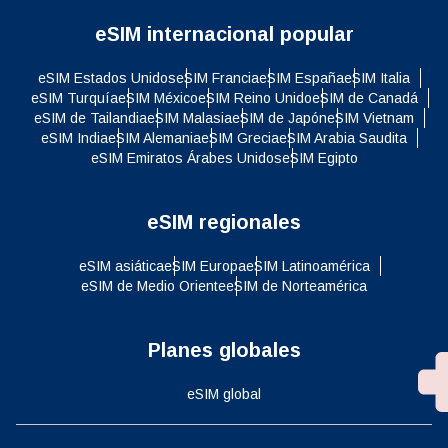
eSIM internacional popular
eSIM Estados Unidos
eSIM Francia
eSIM España
eSIM Italia
eSIM Turquía
eSIM México
eSIM Reino Unido
eSIM de Canadá
eSIM de Tailandia
eSIM Malasia
eSIM de Japón
eSIM Vietnam
eSIM India
eSIM Alemania
eSIM Grecia
eSIM Arabia Saudita
eSIM Emiratos Árabes Unidos
eSIM Egipto
eSIM regionales
eSIM asiática
eSIM Europa
eSIM Latinoamérica
eSIM de Medio Oriente
eSIM de Norteamérica
Planes globales
eSIM global