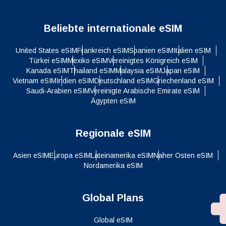
Beliebte internationale eSIM
United States eSIM
Frankreich eSIM
Spanien eSIM
Italien eSIM
Türkei eSIM
Mexiko eSIM
Vereinigtes Königreich eSIM
Kanada eSIM
Thailand eSIM
Malaysia eSIM
Japan eSIM
Vietnam eSIM
Indien eSIM
Deutschland eSIM
Griechenland eSIM
Saudi-Arabien eSIM
Vereinigte Arabische Emirate eSIM
Ägypten eSIM
Regionale eSIM
Asien eSIM
Europa eSIM
Lateinamerika eSIM
Naher Osten eSIM
Nordamerika eSIM
Global Plans
Global eSIM