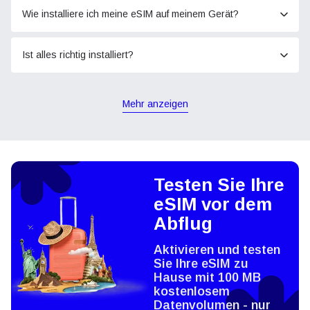
Wie installiere ich meine eSIM auf meinem Gerät?
Ist alles richtig installiert?
Mehr anzeigen
Testen Sie Ihre
eSIM vor dem
Abflug
Aktivieren und testen
Sie Ihre eSIM zu
Hause mit 100 MB
kostenlosem
Datenvolumen - nur