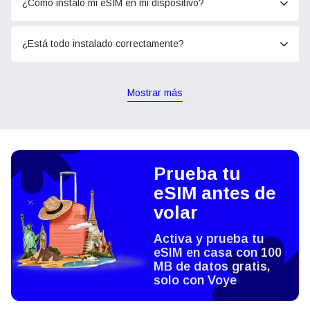
¿Cómo instalo mi eSIM en mi dispositivo?
¿Está todo instalado correctamente?
Mostrar más
Prueba tu
eSIM antes de
volar
Activa y prueba tu
eSIM en casa con 100
MB de datos gratis,
solo con Voye