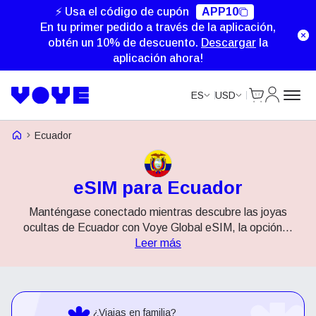
⚡ Usa el código de cupón
APP10
En tu primer pedido a través de la aplicación,
obtén un 10% de descuento.
Descargar
la
aplicación ahora!
Cart
Mi Cuent
ES
USD
Voye Homepage
Ecuador
eSIM para Ecuador
Manténgase conectado mientras descubre las joyas
ocultas de Ecuador con Voye Global eSIM, la opción
...
Leer más
¿Viajas en familia?