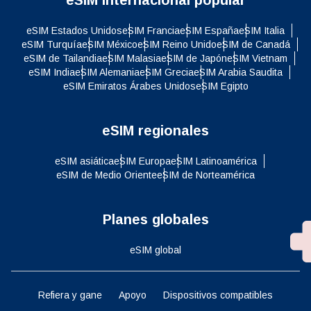
eSIM Estados Unidos
eSIM Francia
eSIM España
eSIM Italia
eSIM Turquía
eSIM México
eSIM Reino Unido
eSIM de Canadá
eSIM de Tailandia
eSIM Malasia
eSIM de Japón
eSIM Vietnam
eSIM India
eSIM Alemania
eSIM Grecia
eSIM Arabia Saudita
eSIM Emiratos Árabes Unidos
eSIM Egipto
eSIM regionales
eSIM asiática
eSIM Europa
eSIM Latinoamérica
eSIM de Medio Oriente
eSIM de Norteamérica
Planes globales
eSIM global
Refiera y gane
Apoyo
Dispositivos compatibles