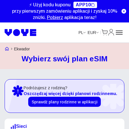
⚡ Użyj kodu kuponu
APP10
przy pierwszym zamówieniu aplikacji i zyskaj 10%
zniżki.
Pobierz
aplikacja teraz!
Cart
Moje kon
PL
EUR
Strona główna Voye
Ekwador
Wybierz swój plan eSIM
Podróżujesz z rodziną?
Oszczędzaj więcej dzięki planowi rodzinnemu.
Sprawdź plany rodzinne w aplikacji
Sieci