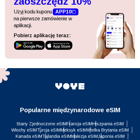
zaoszczędź 10%
Użyj kodu kuponu
APP10
na pierwsze zamówienie w
aplikacji.
Pobierz aplikację teraz:
Popularne międzynarodowe eSIM
Stany Zjednoczone eSIM
Francja eSIM
Hiszpania eSIM
Włochy eSIM
Turcja eSIM
Meksyk eSIM
Wielka Brytania eSIM
Kanada eSIM
Tajlandia eSIM
Malezja eSIM
Japonia eSIM