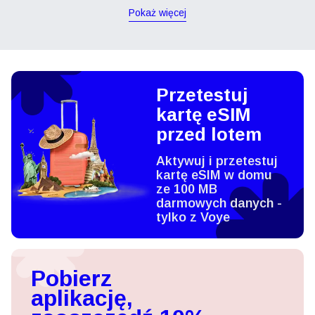
Pokaż więcej
Przetestuj
kartę eSIM
przed lotem
Aktywuj i przetestuj
kartę eSIM w domu
ze 100 MB
darmowych danych -
tylko z Voye
Pobierz
aplikację,