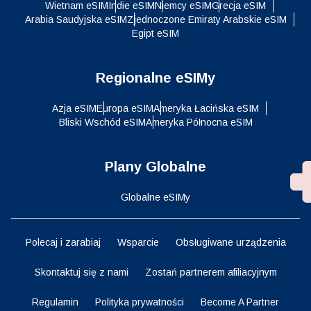
Wietnam eSIM
Indie eSIM
Niemcy eSIM
Grecja eSIM
Arabia Saudyjska eSIM
Zjednoczone Emiraty Arabskie eSIM
Egipt eSIM
Regionalne eSIMy
Azja eSIM
Europa eSIM
Ameryka Łacińska eSIM
Bliski Wschód eSIM
Ameryka Północna eSIM
Plany Globalne
Globalne eSIMy
Polecaj i zarabiaj
Wsparcie
Obsługiwane urządzenia
Skontaktuj się z nami
Zostań partnerem afiliacyjnym
Regulamin
Polityka prywatności
Become A Partner