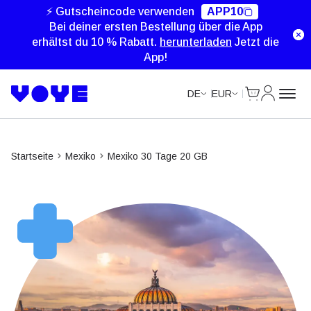
Unlimited Data
⚡ Gutscheincode verwenden
APP10
Bei deiner ersten Bestellung über die App
erhältst du 10 % Rabatt.
herunterladen
Jetzt die
App!
Cart
Mein Kon
DE
EUR
Startseite
Mexiko
Mexiko 30 Tage 20 GB