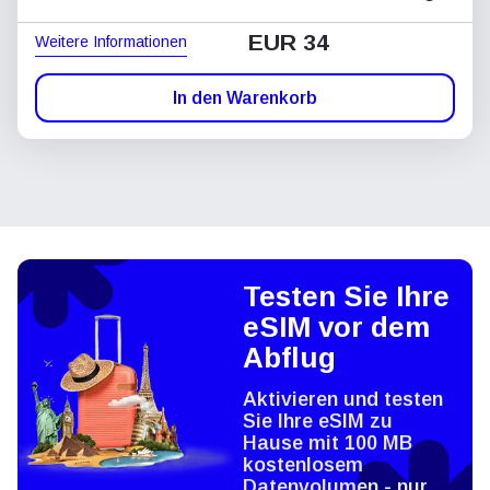
EUR 34
Weitere Informationen
In den Warenkorb
Testen Sie Ihre
eSIM vor dem
Abflug
Aktivieren und testen
Sie Ihre eSIM zu
Hause mit 100 MB
kostenlosem
Datenvolumen - nur