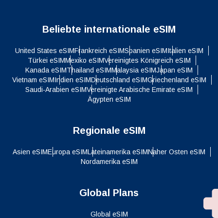
Beliebte internationale eSIM
United States eSIM
Frankreich eSIM
Spanien eSIM
Italien eSIM
Türkei eSIM
Mexiko eSIM
Vereinigtes Königreich eSIM
Kanada eSIM
Thailand eSIM
Malaysia eSIM
Japan eSIM
Vietnam eSIM
Indien eSIM
Deutschland eSIM
Griechenland eSIM
Saudi-Arabien eSIM
Vereinigte Arabische Emirate eSIM
Ägypten eSIM
Regionale eSIM
Asien eSIM
Europa eSIM
Lateinamerika eSIM
Naher Osten eSIM
Nordamerika eSIM
Global Plans
Global eSIM