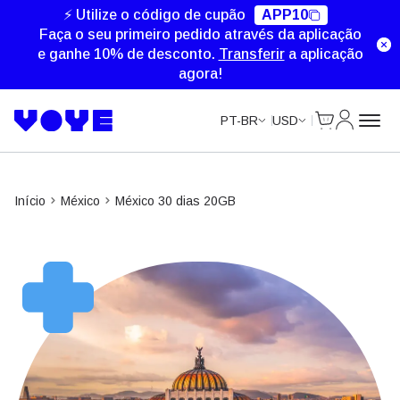
Unlimited Data
⚡ Utilize o código de cupão
APP10
Faça o seu primeiro pedido através da aplicação
e ganhe 10% de desconto.
Transferir
a aplicação
agora!
Cart
Minha Co
PT-BR
USD
Início
México
México 30 dias 20GB