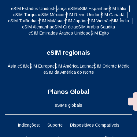
eSIM Estados Unidos
França eSIM
eSIM Espanha
eSIM Itália
eSIM Turquia
eSIM México
eSIM Reino Unido
eSIM Canadá
eSIM Tailândia
eSIM Malásia
eSIM Japão
eSIM Vietnã
eSIM Índia
eSIM Alemanha
eSIM Grécia
eSIM Arábia Saudita
eSIM Emirados Árabes Unidos
eSIM Egito
eSIM regionais
Ásia eSIM
eSIM Europa
eSIM América Latina
eSIM Oriente Médio
eSIM da América do Norte
Planos Global
eSIMs globais
Indicações:
Suporte
Dispositivos Compatíveis