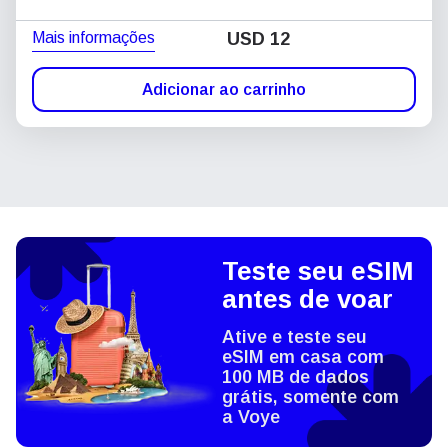
Mais informações
USD
12
Adicionar ao carrinho
Teste seu eSIM
antes de voar
Ative e teste seu
eSIM em casa com
100 MB de dados
grátis, somente com
a Voye