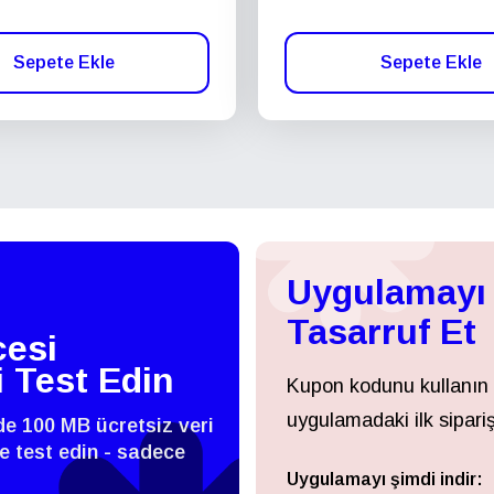
Sepete Ekle
Sepete Ekle
Uygulamayı 
Tasarruf Et
esi
i Test Edin
Kupon kodunu kullanın
uygulamadaki ilk sipariş
zde 100 MB ücretsiz veri
 ve test edin - sadece
Uygulamayı şimdi indir:
Giriş Yap veya Kayıt Ol