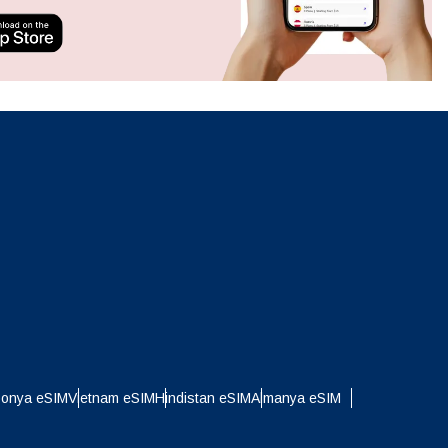
ation.
n scan
efits
Açılır Pencereyi Kapat
Açılır Pencereyi Kapat
ponya eSIM
Vietnam eSIM
Hindistan eSIM
Almanya eSIM