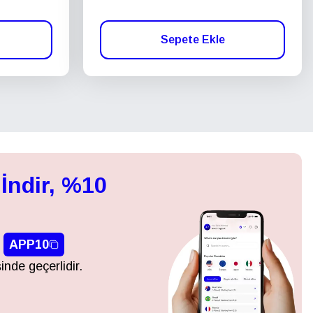
Sepete Ekle
İndir, %10
APP10
inde geçerlidir.
Açılır Pencereyi Kapat