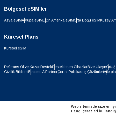
Bölgesel eSIM'ler
D
JPY 
Asya eSIM
Avrupa eSIM
Latin Amerika eSIM
Orta Doğu eSIM
Kuzey Am
ية
THB 
Küresel Plans
Küresel eSIM
IDR 
P
Referans Ol ve Kazan
Destek
Desteklenen Cihazlar
Bize Ulaşın
Ortağ
Gizlilik Bildirimi
Become A Partner
Çerez Politikası
İş Çözümleri
Aile pla
CAD 
ไ
AED -
Web sitemizde size en iyi
CHF 
Hangi çerezleri kullandığ