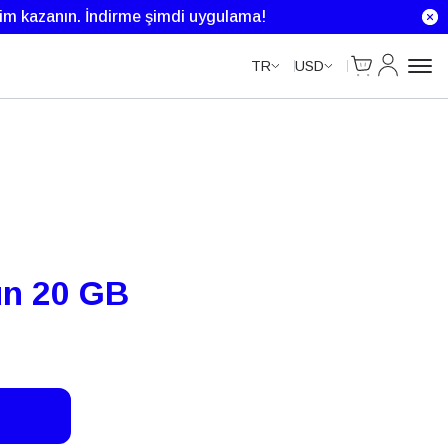
Unlimited Data
rim kazanın.
İndirme şimdi uygulama!
Cart
Hesabım
TR
USD
ün 20 GB