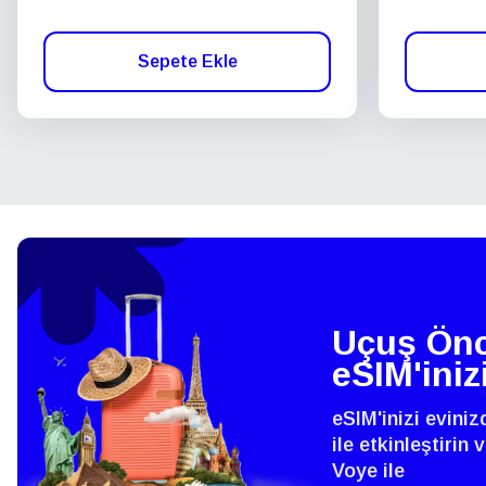
Sepete Ekle
Uçuş Önc
eSIM'iniz
eSIM'inizi evini
ile etkinleştirin
Voye ile