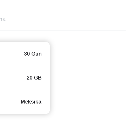
ma
30 Gün
20 GB
Meksika