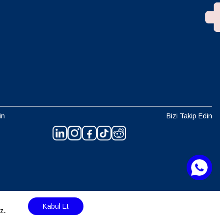
in
Bizi Takip Edin
Kabul Et
z.