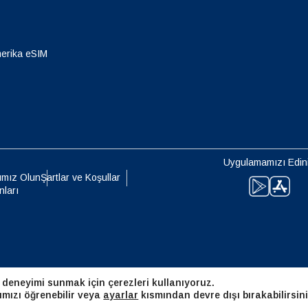
eutsch
Français
- Japon Yeni
EUR - Euro
erika eSIM
עברית
العرب
- Tayland Bahtı
PHP - Filipin Pesosu
日本語
한국어
- Endonezya Rupiahı
AUD - Avustralya Doları
Uygulamamızı Edin
olski
Português
ımız Olun
Şartlar ve Koşullar
nları
- Kanada Doları
GBP - İngiliz Sterlini
ทย
Türkçe
 Birleşik Arap Emirlikleri Dirhemi
ILS - Yeni İsrail Şekeli
简体中文
繁體中文
 deneyimi sunmak için çerezleri kullanıyoruz.
- İsviçre Frangı
NZD - Yeni Zelanda Doları
ımızı öğrenebilir veya
ayarlar
kısmından devre dışı bırakabilirsini