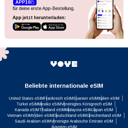
APP10
für deine erste App-Bestellung.
App jetzt herunterladen:
Beliebte internationale eSIM
United States eSIM
Frankreich eSIM
Spanien eSIM
Italien eSIM
Türkei eSIM
Mexiko eSIM
Vereinigtes Königreich eSIM
Kanada eSIM
Thailand eSIM
Malaysia eSIM
Japan eSIM
Vietnam eSIM
Indien eSIM
Deutschland eSIM
Griechenland eSIM
Saudi-Arabien eSIM
Vereinigte Arabische Emirate eSIM
Ägypten eSIM