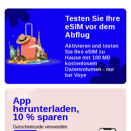
Testen Sie Ihre
eSIM vor dem
Abflug
Aktivieren und testen
Sie Ihre eSIM zu
Hause mit 100 MB
kostenlosem
Datenvolumen - nur
bei Voye
App
herunterladen,
10 % sparen
Gutscheincode verwenden