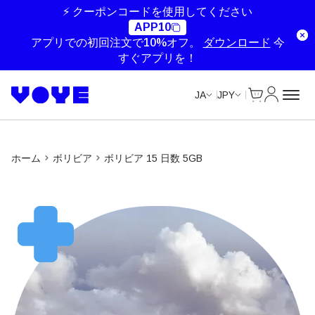
⚡ クーポンコードを使用してください
APP10
アプリでの初回注文で10%オフ。
ダウンロード
今
すぐアプリを！
Cart
マイアカ
JA
JPY
ホーム
ボリビア
ボリビア 15 日数 5GB