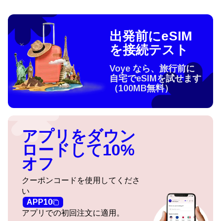
出発前にeSIM
を接続テスト
Voye なら、旅行前に
自宅でeSIMを試せます
（100MB無料）
アプリをダウン
ロードして10%
オフ
クーポンコードを使用してくださ
い
APP10
アプリでの初回注文に適用。