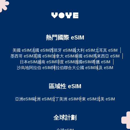
熱門國際 eSIM
美國 eSIM
法國 eSIM
西班牙 eSIM
義大利 eSIM
土耳其 eSIM
墨西哥 eSIM
英國 eSIM
加拿大 eSIM
泰國 eSIM
馬來西亞 eSIM
日本eSIM
越南 eSIM
印度 eSIM
德國eSIM
希臘 eSIM
沙烏地阿拉伯 eSIM
阿拉伯聯合大公國 eSIM
埃及 eSIM
區域性 eSIM
亞洲eSIM
歐洲 eSIM
拉丁美洲 eSIM
中東 eSIM
北美 eSIM
全球計劃