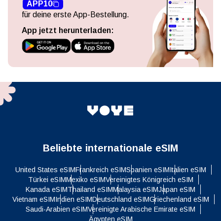
APP10
für deine erste App-Bestellung.
App jetzt herunterladen:
Beliebte internationale eSIM
United States eSIM
Frankreich eSIM
Spanien eSIM
Italien eSIM
Türkei eSIM
Mexiko eSIM
Vereinigtes Königreich eSIM
Kanada eSIM
Thailand eSIM
Malaysia eSIM
Japan eSIM
Vietnam eSIM
Indien eSIM
Deutschland eSIM
Griechenland eSIM
Saudi-Arabien eSIM
Vereinigte Arabische Emirate eSIM
Ägypten eSIM