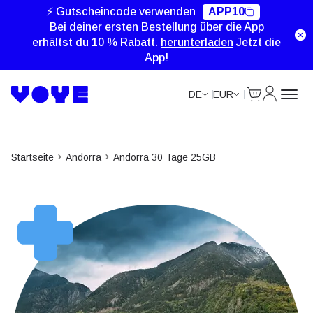
⚡ Gutscheincode verwenden
APP10
Bei deiner ersten Bestellung über die App
erhältst du 10 % Rabatt.
herunterladen
Jetzt die
App!
Cart
Mein Kon
DE
EUR
Startseite
Andorra
Andorra 30 Tage 25GB