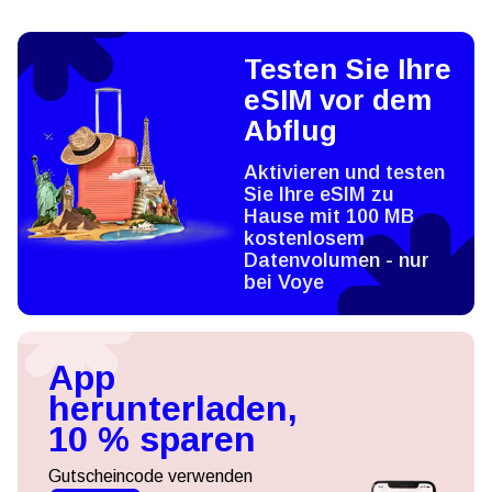
Testen Sie Ihre
eSIM vor dem
Abflug
Aktivieren und testen
Sie Ihre eSIM zu
Hause mit 100 MB
kostenlosem
Datenvolumen - nur
bei Voye
App
herunterladen,
10 % sparen
Gutscheincode verwenden