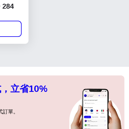
 284
，立省10%
式訂單。
關閉彈出視窗