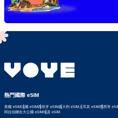
How 
To get
techno
They w
or ent
of eSI
選
電子
選
搜尋
熱門國際 eSIM
USD
美國 eSIM
法國 eSIM
西班牙 eSIM
義大利 eSIM
土耳其 eSIM
墨西哥 eSI
E
阿拉伯聯合大公國 eSIM
埃及 eSIM
SGD