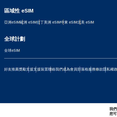
D
區域性 eSIM
JPY
亞洲eSIM
歐洲 eSIM
拉丁美洲 eSIM
中東 eSIM
北美 eSIM
ية
THB
全球計劃
全球eSIM
IDR
P
好友推薦獎勵
支援
支援裝置
聯絡我們
成為會員
部落格
服務條款
隱私權
CAD
ไ
AE
我們
CHF
您可