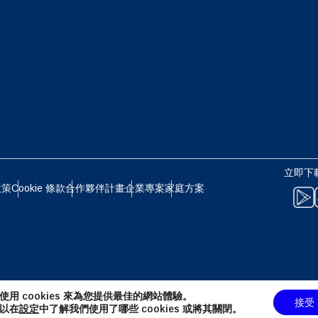
eutsch
Français
 - 日圓
EUR - 歐元
עברית
العرب
 - 泰銖
PHP - 菲律賓比索
日本語
한국어
 - 印尼盾
AUD - 澳幣
立即下載
olski
Português
政策
Cookie 條款
合作夥伴計畫
企業專案
家庭方案
 - 加幣
GBP - 英鎊
ทย
Türkçe
D - 阿聯酋迪拉姆
ILS - 以色列新謝克爾
简体中文
繁體中文
使用 cookies 來為您提供最佳的網站體驗。
接受
 - 瑞士法郎
NZD - 紐西蘭元
以在
設定
中了解我們使用了哪些 cookies 或將其關閉。