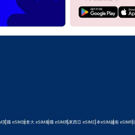
do I get my eSim?
繼續前往您的帳戶或在幾秒鐘內建立一個新帳戶。
 your eSIM, start by checking if your device supports eSIM
logy. Then, contact your mobile carrier to request an eSIM activ
ill provide you with a QR code or activation details that you ca
繼續使用
Apple
er in your device settings. Once activated, you can enjoy the ben
M without needing a physical SIM card!
或使用電子郵件繼續
擇貨幣：
郵件
擇語言：
貨幣
發送驗證碼
 - 美元 (US)
KRW - 韓元
M
英國 eSIM
加拿大 eSIM
泰國 eSIM
馬來西亞 eSIM
日本eSIM
越南 eSIM
印
nglish
Español
 - 新加坡元
TWD - 新台幣