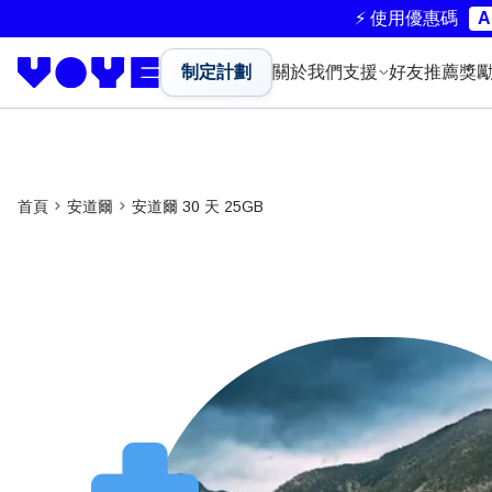
⚡ 使用優惠碼
A
制定計劃
關於我們
支援
好友推薦獎
首頁
安道爾
安道爾 30 天 25GB