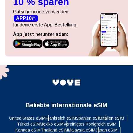
10 % sparen
Gutscheincode verwenden
APP10
für deine erste App-Bestellung.
App jetzt herunterladen:
Beliebte internationale eSIM
United States eSIM
Frankreich eSIM
Spanien eSIM
Italien eSIM
Türkei eSIM
Mexiko eSIM
Vereinigtes Königreich eSIM
Kanada eSIM
Thailand eSIM
Malaysia eSIM
Japan eSIM