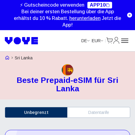
⚡ Gutscheincode verwenden
APP10
Bei deiner ersten Bestellung über die App
erhältst du 10 % Rabatt.
herunterladen
Jetzt die
App!
Cart
Mein Kon
DE
EUR
Voye Homepage
Sri Lanka
Beste Prepaid-eSIM für Sri
Lanka
Unbegrenzt
Datentarife