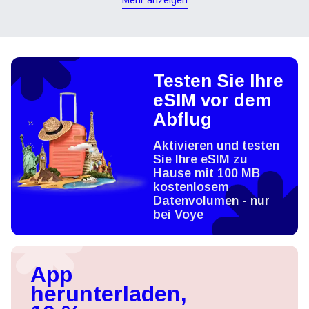
Mehr anzeigen
Testen Sie Ihre
eSIM vor dem
Abflug
Aktivieren und testen
Sie Ihre eSIM zu
Hause mit 100 MB
kostenlosem
Datenvolumen - nur
bei Voye
App
herunterladen,