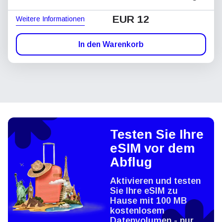
EUR 12
Weitere Informationen
In den Warenkorb
Testen Sie Ihre
eSIM vor dem
Abflug
Aktivieren und testen
Sie Ihre eSIM zu
Hause mit 100 MB
kostenlosem
Datenvolumen - nur