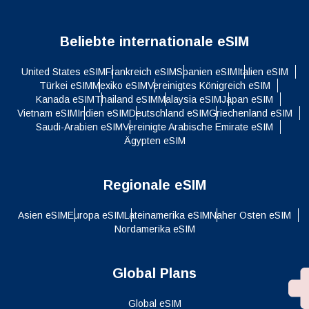
Beliebte internationale eSIM
United States eSIM
Frankreich eSIM
Spanien eSIM
Italien eSIM
Türkei eSIM
Mexiko eSIM
Vereinigtes Königreich eSIM
Kanada eSIM
Thailand eSIM
Malaysia eSIM
Japan eSIM
Vietnam eSIM
Indien eSIM
Deutschland eSIM
Griechenland eSIM
Saudi-Arabien eSIM
Vereinigte Arabische Emirate eSIM
Ägypten eSIM
Regionale eSIM
Asien eSIM
Europa eSIM
Lateinamerika eSIM
Naher Osten eSIM
Nordamerika eSIM
Global Plans
Global eSIM