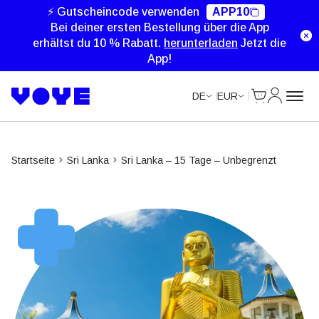
Unlimited Data
Unlimited Data
Unlimited Data
Unlimited Data
⚡ Gutscheincode verwenden
APP10
Bei deiner ersten Bestellung über die App
erhältst du 10 % Rabatt.
herunterladen
Jetzt die
App!
Cart
Mein Kon
DE
EUR
Startseite
Sri Lanka
Sri Lanka – 15 Tage – Unbegrenzt