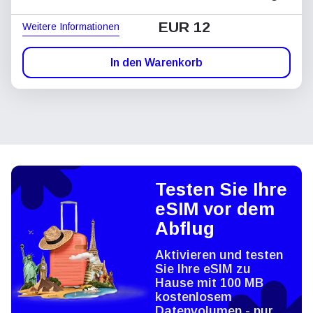
EUR 12
Weitere Informationen
In den Warenkorb
Testen Sie Ihre
eSIM vor dem
Abflug
Aktivieren und testen
Sie Ihre eSIM zu
Hause mit 100 MB
kostenlosem
Datenvolumen - nur