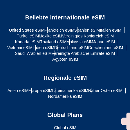
Beliebte internationale eSIM
United States eSIM
Frankreich eSIM
Spanien eSIM
Italien eSIM
Türkei eSIM
Mexiko eSIM
Vereinigtes Königreich eSIM
Kanada eSIM
Thailand eSIM
Malaysia eSIM
Japan eSIM
Vietnam eSIM
Indien eSIM
Deutschland eSIM
Griechenland eSIM
Saudi-Arabien eSIM
Vereinigte Arabische Emirate eSIM
Ägypten eSIM
Regionale eSIM
Asien eSIM
Europa eSIM
Lateinamerika eSIM
Naher Osten eSIM
Nordamerika eSIM
Global Plans
Global eSIM