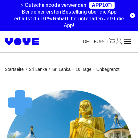
Unlimited Data
Unlimited Data
Unlimited Data
Unlimited Data
⚡ Gutscheincode verwenden
APP10
Bei deiner ersten Bestellung über die App
erhältst du 10 % Rabatt.
herunterladen
Jetzt die
App!
Cart
Mein Kon
DE
EUR
Startseite
Sri Lanka
Sri Lanka – 10 Tage – Unbegrenzt