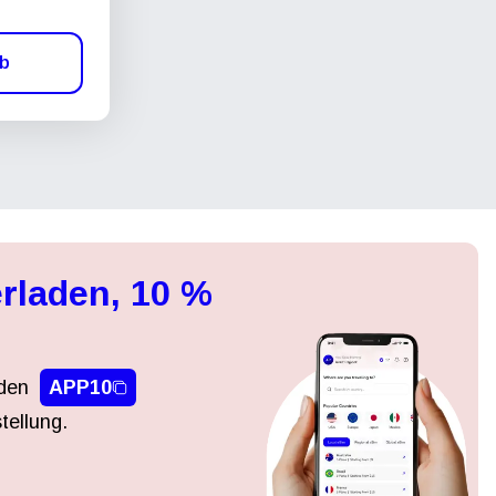
rb
rladen, 10 %
den
APP10
tellung.
Popup schließen