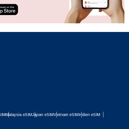
neues.
ation.
n scan
efits
Popup schließen
Popup schließen
SIM
Malaysia eSIM
Japan eSIM
Vietnam eSIM
Indien eSIM