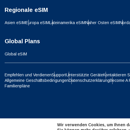
Regionale eSIM
D
JPY 
Asien eSIM
Europa eSIM
Lateinamerika eSIM
Naher Osten eSIM
Nord
ية
Global Plans
THB 
Global eSIM
IDR 
Empfehlen und Verdienen
Support
Unterstützte Geräte
Kontaktieren S
P
Allgemeine Geschäftsbedingungen
Datenschutzerklärung
Become A 
CAD 
Familienpläne
ไ
AED 
Wir verwenden Cookies, um Ihnen da
CHF 