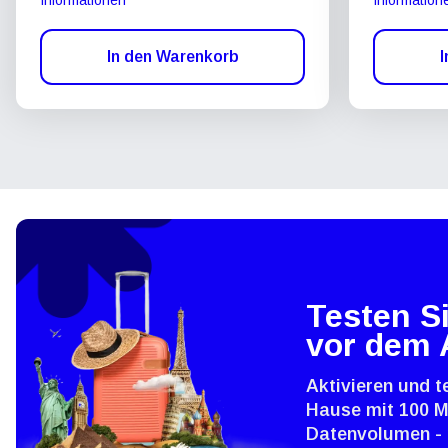
In den Warenkorb
I
Testen Si
vor dem 
Aktivieren und t
Hause mit 100 
Datenvolumen - 