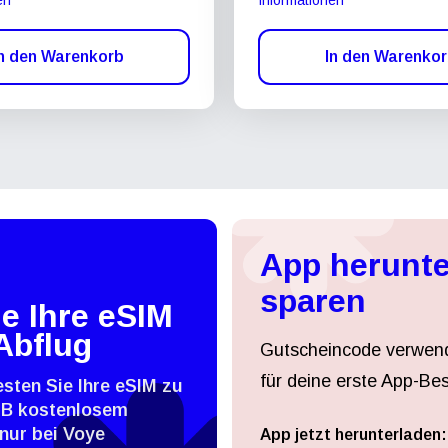
n den Warenkorb
In den Warenko
App herunte
sparen
e Ihre eSIM
Abflug
Gutscheincode verwen
für deine erste App-Bes
esten Sie Ihre eSIM zu
MB kostenlosem
nur bei Voye
App jetzt herunterladen: