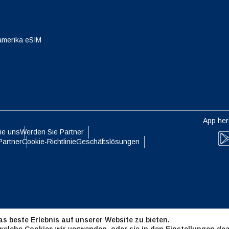
eutsch
Français
- Japanischer Yen
EUR - Euro
amerika eSIM
עברית
العرب
- Thailändischer Baht
PHP - Philippinischer Peso
日本語
한국어
- Indonesische Rupiah
AUD - Australischer Dollar
App her
ie uns
Werden Sie Partner
olski
Português
Partner
Cookie-Richtlinie
Geschäftslösungen
- Kanadischer Dollar
GBP - Pfund Sterling
ทย
Türkçe
- VAE-Dirham
ILS - Israelischer Schekel
简体中文
繁體中文
s beste Erlebnis auf unserer Website zu bieten.
- Schweizer Franken
NZD - Neuseeland-Dollar