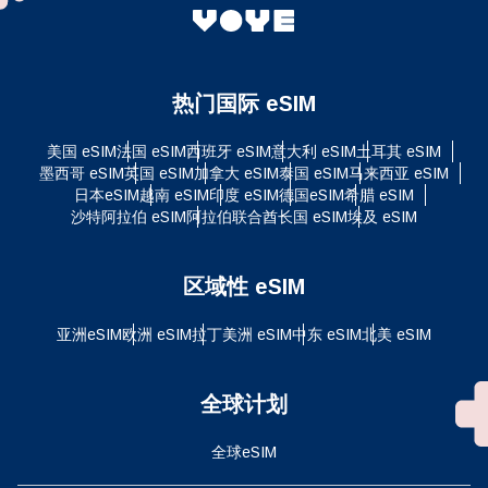
热门国际 eSIM
美国 eSIM
法国 eSIM
西班牙 eSIM
意大利 eSIM
土耳其 eSIM
墨西哥 eSIM
英国 eSIM
加拿大 eSIM
泰国 eSIM
马来西亚 eSIM
日本eSIM
越南 eSIM
印度 eSIM
德国eSIM
希腊 eSIM
沙特阿拉伯 eSIM
阿拉伯联合酋长国 eSIM
埃及 eSIM
区域性 eSIM
亚洲eSIM
欧洲 eSIM
拉丁美洲 eSIM
中东 eSIM
北美 eSIM
全球计划
全球eSIM