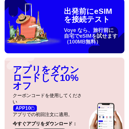
出発前にeSIM
を接続テスト
Voye なら、旅行前に
自宅でeSIMを試せます
（100MB無料）
アプリをダウン
ロードして10%
オフ
クーポンコードを使用してくださ
い
APP10
アプリでの初回注文に適用。
今すぐアプリをダウンロード：