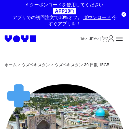
⚡ クーポンコードを使用してください
APP10
アプリでの初回注文で10%オフ。
ダウンロード
今
すぐアプリを！
Cart
マイアカ
JA
JPY
ホーム
ウズベキスタン
ウズベキスタン 30 日数 15GB