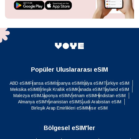
Popüler Uluslararası eSIM
ABD eSIM
Fransa eSIM
İspanya eSIM
İtalya eSIM
Türkiye eSIM
Meksika eSIM
Birleşik Krallık eSIM
Kanada eSIM
Tayland eSIM
Malezya eSIM
Japonya eSIM
Vietnam eSIM
Hindistan eSIM
Almanya eSIM
Yunanistan eSIM
Suudi Arabistan eSIM
Birleşik Arap Emirlikleri eSIM
Mısır eSIM
Bölgesel eSIM'ler