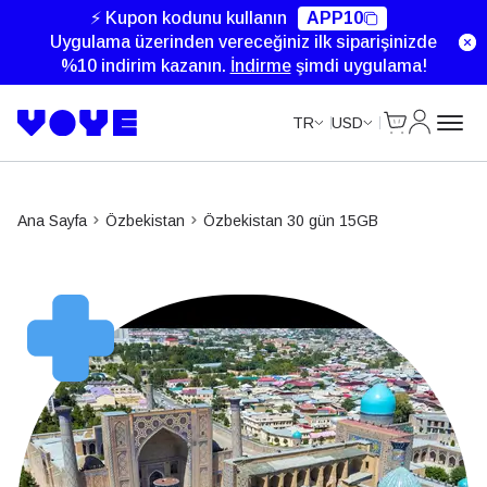
⚡ Kupon kodunu kullanın
APP10
Uygulama üzerinden vereceğiniz ilk siparişinizde
%10 indirim kazanın.
İndirme
şimdi uygulama!
Cart
Hesabım
TR
USD
Ana Sayfa
Özbekistan
Özbekistan 30 gün 15GB