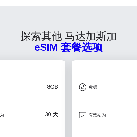
探索其他 马达加斯加
eSIM 套餐选项
8GB
数据
30 天
为
有效期为