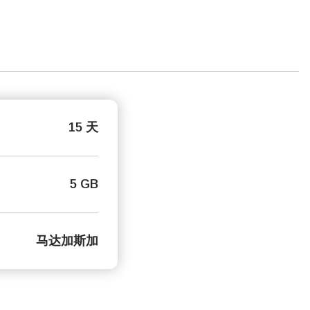
15 天
5 GB
马达加斯加