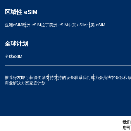
D
区域性 eSIM
JPY 
亚洲eSIM
欧洲 eSIM
拉丁美洲 eSIM
中东 eSIM
北美 eSIM
ية
THB
全球计划
全球eSIM
IDR
P
推荐好友即可获得奖励
支持
支持的设备
联系我们
成为会员
博客
条款和
CAD
商业解决方案
家庭计划
ไ
AE
我们
CHF
您可