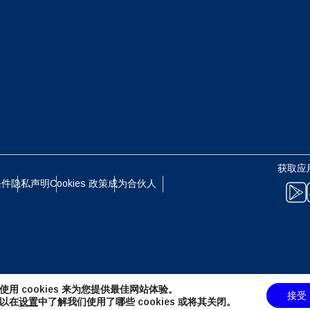
eutsch
Français
- 日元 (¥)
EUR - 欧元
עברית
العرب
 - 泰铢
PHP - 菲律宾比索
日本語
한국어
 - 印尼盾
AUD - 澳元（$）
获取应
olski
Português
条件
隐私声明
Cookies 政策
成为合伙人
 - 加元（$）
GBP - 英镑 (£)
ทย
Türkçe
D - 阿联酋迪拉姆
ILS - 以色列新谢克尔
简体中文
繁體中文
使用 cookies 来为您提供最佳网站体验。
接受
 - 瑞士法郎
NZD - 新西兰元（$）
以在
设置
中了解我们使用了哪些 cookies 或将其关闭。