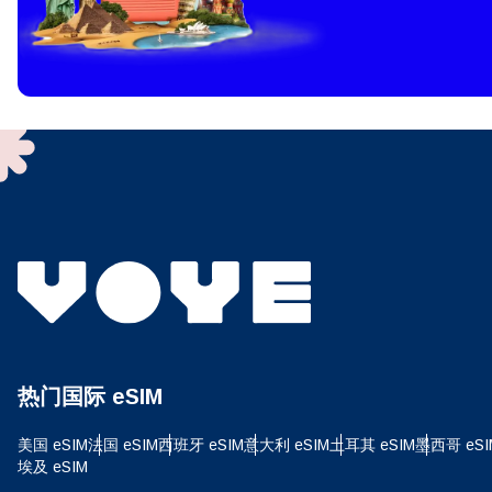
How 
To get
techno
They w
or ent
of eSI
选
电子
选
搜索
热门国际 eSIM
USD
美国 eSIM
法国 eSIM
西班牙 eSIM
意大利 eSIM
土耳其 eSIM
墨西哥 eSI
E
埃及 eSIM
SG