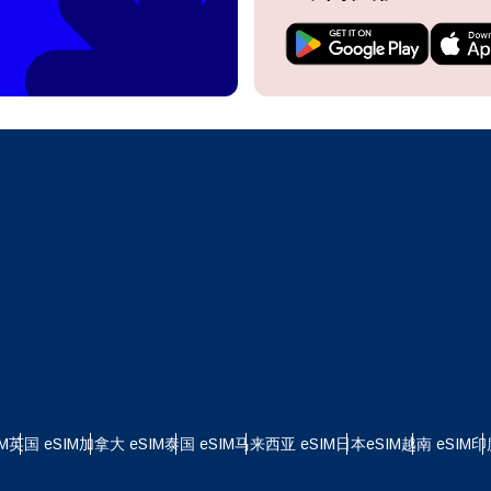
do I get my eSim?
继续访问您的账户或在几秒钟内创建一个新账户。
 your eSIM, start by checking if your device supports eSIM
logy. Then, contact your mobile carrier to request an eSIM activ
ill provide you with a QR code or activation details that you ca
继续使用
Apple
er in your device settings. Once activated, you can enjoy the ben
M without needing a physical SIM card!
或使用电子邮件继续
择货币：
邮件
择语言：
货币
发送验证码
 - 美元
KRW - 南非兰特 (R)
M
英国 eSIM
加拿大 eSIM
泰国 eSIM
马来西亚 eSIM
日本eSIM
越南 eSIM
印
nglish
Español
D - 新加坡元（S$）
TWD - 新台币