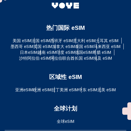
热门国际 eSIM
美国 eSIM
法国 eSIM
西班牙 eSIM
意大利 eSIM
土耳其 eSIM
墨西哥 eSIM
英国 eSIM
加拿大 eSIM
泰国 eSIM
马来西亚 eSIM
日本eSIM
越南 eSIM
印度 eSIM
德国eSIM
希腊 eSIM
沙特阿拉伯 eSIM
阿拉伯联合酋长国 eSIM
埃及 eSIM
区域性 eSIM
亚洲eSIM
欧洲 eSIM
拉丁美洲 eSIM
中东 eSIM
北美 eSIM
全球计划
全球eSIM