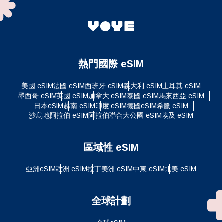
熱門國際 eSIM
美國 eSIM
法國 eSIM
西班牙 eSIM
義大利 eSIM
土耳其 eSIM
墨西哥 eSIM
英國 eSIM
加拿大 eSIM
泰國 eSIM
馬來西亞 eSIM
日本eSIM
越南 eSIM
印度 eSIM
德國eSIM
希臘 eSIM
沙烏地阿拉伯 eSIM
阿拉伯聯合大公國 eSIM
埃及 eSIM
區域性 eSIM
亞洲eSIM
歐洲 eSIM
拉丁美洲 eSIM
中東 eSIM
北美 eSIM
全球計劃