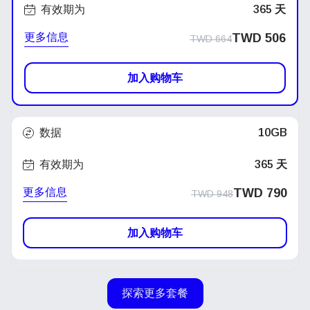
有效期为
365 天
更多信息
原
当
TWD
506
TWD
664
价
前
加入购物车
为：
价
TWD 664。
格
数据
10GB
为：
TWD 506。
有效期为
365 天
更多信息
原
当
TWD
790
TWD
948
价
前
加入购物车
为：
价
TWD 948。
格
为：
探索更多套餐