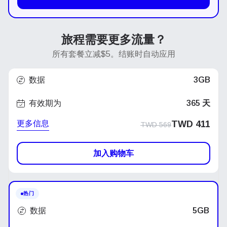
旅程需要更多流量？
所有套餐立减$5。结账时自动应用
数据
3GB
有效期为
365 天
更多信息
原
当
TWD
411
TWD
569
价
前
加入购物车
为：
价
TWD 569。
格
热门
为：
数据
5GB
TWD 411。