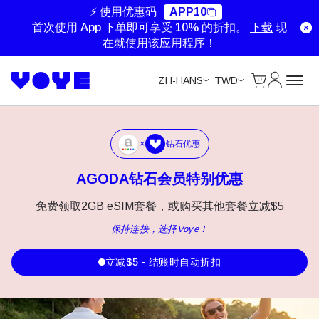
⚡ 使用优惠码
APP10
首次使用 App 下单即可享受 10% 的折扣。
下载
现
在就使用该应用程序！
Cart
我的账户
ZH-HANS
TWD
×
钻石优惠
AGODA钻石会员特别优惠
免费领取2GB eSIM套餐，或购买其他套餐立减$5
保持连接，选择Voye！
立减$5 - 结账时自动折扣