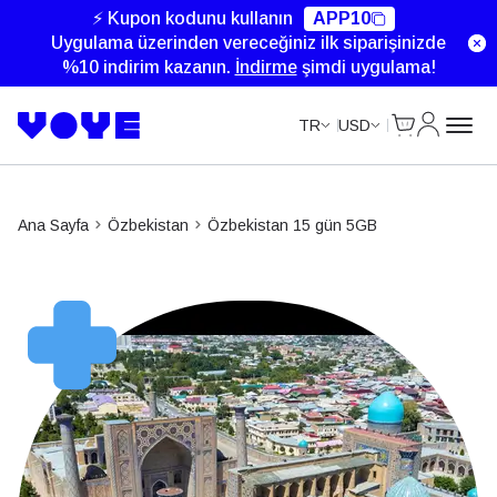
⚡ Kupon kodunu kullanın
APP10
Uygulama üzerinden vereceğiniz ilk siparişinizde
%10 indirim kazanın.
İndirme
şimdi uygulama!
Cart
Hesabım
TR
USD
Ana Sayfa
Özbekistan
Özbekistan 15 gün 5GB