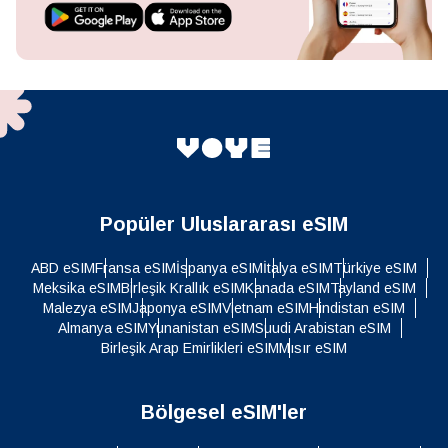
Popüler Uluslararası eSIM
ABD eSIM
Fransa eSIM
İspanya eSIM
İtalya eSIM
Türkiye eSIM
Meksika eSIM
Birleşik Krallık eSIM
Kanada eSIM
Tayland eSIM
Malezya eSIM
Japonya eSIM
Vietnam eSIM
Hindistan eSIM
Almanya eSIM
Yunanistan eSIM
Suudi Arabistan eSIM
Birleşik Arap Emirlikleri eSIM
Mısır eSIM
Bölgesel eSIM'ler