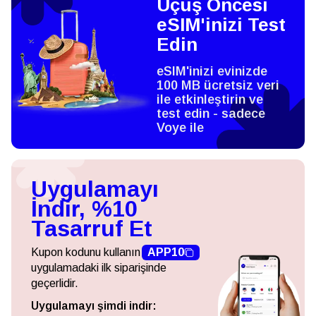
Uçuş Öncesi
eSIM'inizi Test
Edin
eSIM'inizi evinizde
100 MB ücretsiz veri
ile etkinleştirin ve
test edin - sadece
Voye ile
Uygulamayı
İndir, %10
Tasarruf Et
Kupon kodunu kullanın
APP10
uygulamadaki ilk siparişinde
geçerlidir.
Uygulamayı şimdi indir: