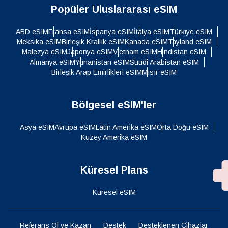
Popüler Uluslararası eSIM
ABD eSIM
Fransa eSIM
İspanya eSIM
İtalya eSIM
Türkiye eSIM
Meksika eSIM
Birleşik Krallık eSIM
Kanada eSIM
Tayland eSIM
Malezya eSIM
Japonya eSIM
Vietnam eSIM
Hindistan eSIM
Almanya eSIM
Yunanistan eSIM
Suudi Arabistan eSIM
Birleşik Arap Emirlikleri eSIM
Mısır eSIM
Bölgesel eSIM'ler
Asya eSIM
Avrupa eSIM
Latin Amerika eSIM
Orta Doğu eSIM
Kuzey Amerika eSIM
Küresel Plans
Küresel eSIM
Referans Ol ve Kazan
Destek
Desteklenen Cihazlar