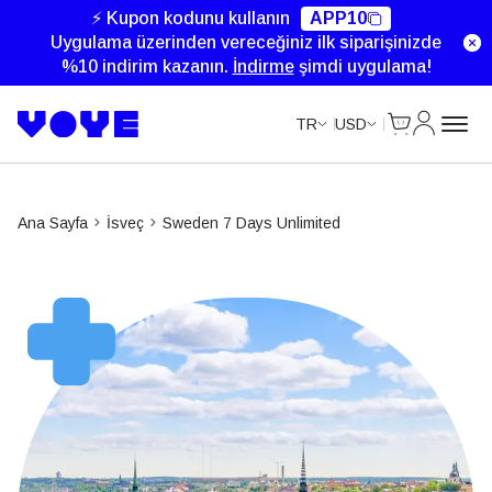
Unlimited Data
Unlimited Data
Unlimited Data
Unlimited Data
⚡ Kupon kodunu kullanın
APP10
Uygulama üzerinden vereceğiniz ilk siparişinizde
%10 indirim kazanın.
İndirme
şimdi uygulama!
Cart
Hesabım
TR
USD
Ana Sayfa
İsveç
Sweden 7 Days Unlimited