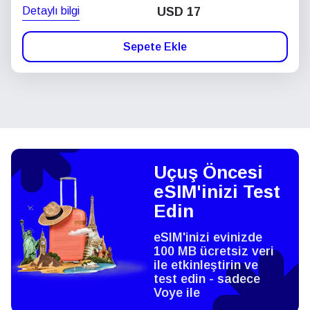
Detaylı bilgi
USD
17
Sepete Ekle
Uçuş Öncesi
eSIM'inizi Test
Edin
eSIM'inizi evinizde
100 MB ücretsiz veri
ile etkinleştirin ve
test edin - sadece
Voye ile