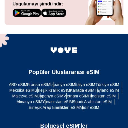
Uygulamayı şimdi indir:
Popüler Uluslararası eSIM
ABD eSIM
Fransa eSIM
İspanya eSIM
İtalya eSIM
Türkiye eSIM
Meksika eSIM
Birleşik Krallık eSIM
Kanada eSIM
Tayland eSIM
Malezya eSIM
Japonya eSIM
Vietnam eSIM
Hindistan eSIM
Almanya eSIM
Yunanistan eSIM
Suudi Arabistan eSIM
Birleşik Arap Emirlikleri eSIM
Mısır eSIM
Bölgesel eSIM'ler