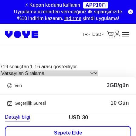
Unlimited Data
Unlimited Data
Unlimited Data
Unlimited Data
Unlimited Data
Unlimited Data
Unlimited Data
Unlimited Data
Unlimited Data
Unlimited Data
Unlimited Data
Unlimited Data
Unlimited Data
Unlimited Data
Unlimited Data
Unlimited Data
⚡ Kupon kodunu kullanın
APP10
Uygulama üzerinden vereceğiniz ilk siparişinizde
%10 indirim kazanın.
İndirme
şimdi uygulama!
Cart
Hesabım
TR
USD
719 sonuçtan 1-16 arası gösteriliyor
3GB/gün
Veri
10 Gün
Geçerlilik Süresi
Detaylı bilgi
USD
30
Sepete Ekle