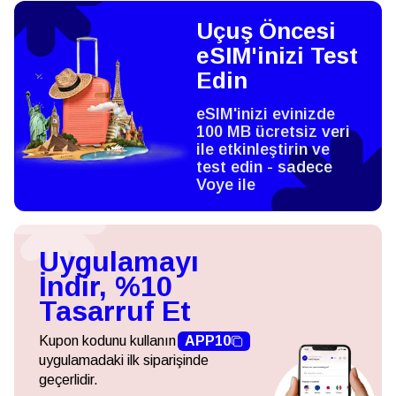
Uçuş Öncesi
eSIM'inizi Test
Edin
eSIM'inizi evinizde
100 MB ücretsiz veri
ile etkinleştirin ve
test edin - sadece
Voye ile
Uygulamayı
İndir, %10
Tasarruf Et
Kupon kodunu kullanın
APP10
uygulamadaki ilk siparişinde
geçerlidir.