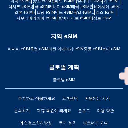
미국 eSIM
프랑스 eSIM
스페인 eSIM
이탈리아 eSIM
터키 eSIM
멕시코 eSIM
영국 eSIM
캐나다 eSIM
태국 eSIM
말레이시아 eSIM
일본 eSIM
베트남 eSIM
인도 eSIM
독일 eSIM
그리스 eSIM
사우디아라비아 eSIM
아랍에미리트 eSIM
이집트 eSIM
지역 eSIM
아시아 eSIM
유럽 ​​eSIM
라틴 아메리카 eSIM
중동 eSIM
북미 eSIM
글로벌 계획
글로벌 eSIM
추천하고 적립하세요
고객센터
지원되는 기기
문의하기
제휴 회원이 되세요
블로그
이용 약관
개인정보처리방침
쿠키 정책
파트너가 되다