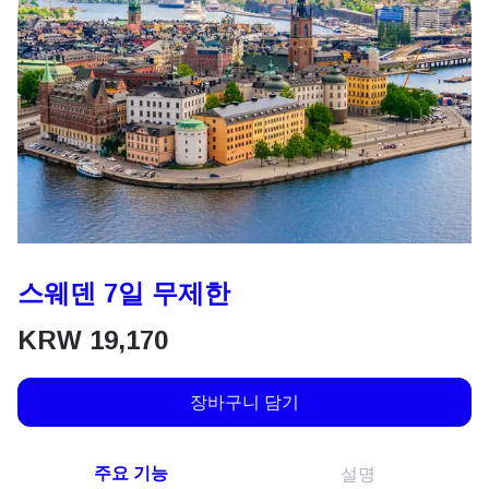
스웨덴 7일 무제한
KRW
19,170
장바구니 담기
주요 기능
설명