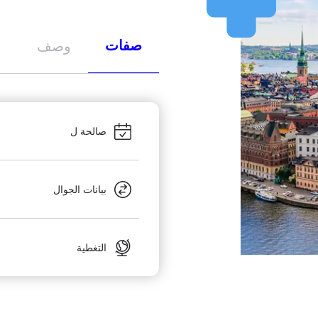
صفات
وصف
صالحة ل
بيانات الجوال
التغطية