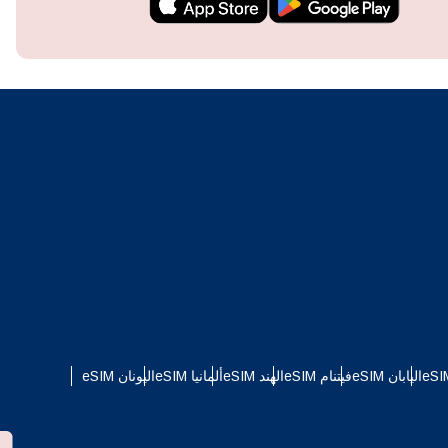
techn
They 
or e
اليابان eSIM
فيتنام eSIM
الهند eSIM
ألمانيا eSIM
اليونان eSIM