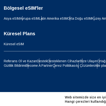
Bölgesel eSIM'ler
D
JPY 
Asya eSIM
Avrupa eSIM
Latin Amerika eSIM
Orta Doğu eSIM
Kuzey Am
ية
THB 
Küresel Plans
Küresel eSIM
IDR 
P
Referans Ol ve Kazan
Destek
Desteklenen Cihazlar
Bize Ulaşın
Ortağ
Gizlilik Bildirimi
Become A Partner
Çerez Politikası
İş Çözümleri
Aile pla
CAD 
ไ
AED -
Web sitemizde size en iyi
CHF 
Hangi çerezleri kullandığ