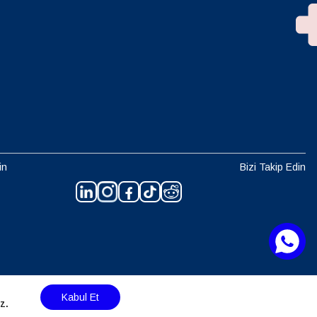
in
Bizi Takip Edin
Kabul Et
z.