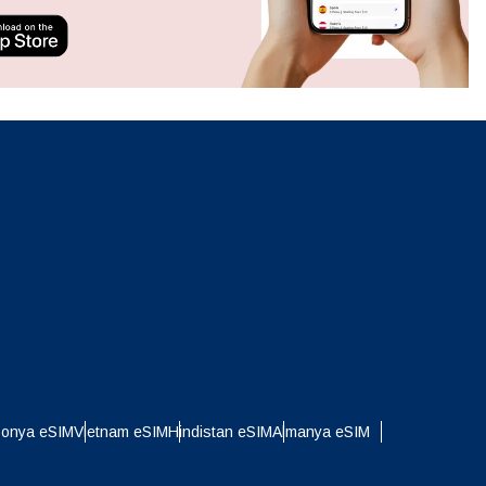
ation.
n scan
efits
Açılır Pencereyi Kapat
Açılır Pencereyi Kapat
ponya eSIM
Vietnam eSIM
Hindistan eSIM
Almanya eSIM