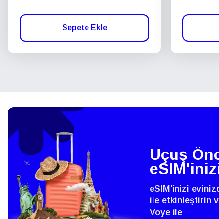
Sepete Ekle
Uçuş Önc
eSIM'iniz
eSIM'inizi evini
ile etkinleştirin
Voye ile