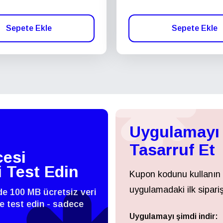
Sepete Ekle
Sepete Ekle
Uygulamayı 
Tasarruf Et
esi
i Test Edin
Kupon kodunu kullanın
uygulamadaki ilk sipariş
zde 100 MB ücretsiz veri
 ve test edin - sadece
Uygulamayı şimdi indir:
Giriş Yap veya Kayıt Ol