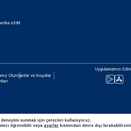
eutsch
Français
- Japon Yeni
EUR - Euro
erika eSIM
עברית
العرب
- Tayland Bahtı
PHP - Filipin Pesosu
日本語
한국어
- Endonezya Rupiahı
AUD - Avustralya Doları
Uygulamamızı Edin
olski
Português
ımız Olun
Şartlar ve Koşullar
nları
- Kanada Doları
GBP - İngiliz Sterlini
ทย
Türkçe
 Birleşik Arap Emirlikleri Dirhemi
ILS - Yeni İsrail Şekeli
简体中文
繁體中文
 deneyimi sunmak için çerezleri kullanıyoruz.
- İsviçre Frangı
NZD - Yeni Zelanda Doları
ımızı öğrenebilir veya
ayarlar
kısmından devre dışı bırakabilirsini