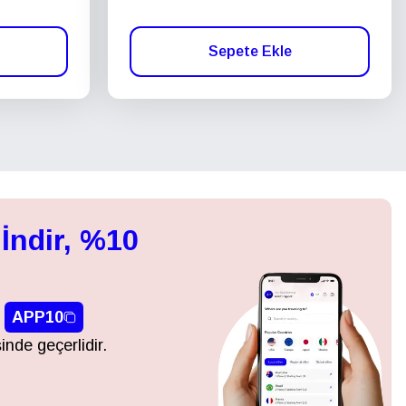
Sepete Ekle
İndir, %10
APP10
inde geçerlidir.
Açılır Pencereyi Kapat