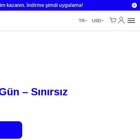
Unlimited Data
Unlimited Data
Unlimited Data
rim kazanın.
İndirme şimdi uygulama!
Cart
Hesabım
TR
USD
 Gün – Sınırsız