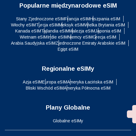
Popularne międzynarodowe eSIM
Stany Zjednoczone eSIM
Francja eSIM
Hiszpania eSIM
Włochy eSIM
Turcja eSIM
Meksyk eSIM
Wielka Brytania eSIM
Kanada eSIM
Tajlandia eSIM
Malezja eSIM
Japonia eSIM
Wietnam eSIM
Indie eSIM
Niemcy eSIM
Grecja eSIM
Arabia Saudyjska eSIM
Zjednoczone Emiraty Arabskie eSIM
Egipt eSIM
Regionalne eSIMy
Azja eSIM
Europa eSIM
Ameryka Łacińska eSIM
Bliski Wschód eSIM
Ameryka Północna eSIM
Plany Globalne
Globalne eSIMy