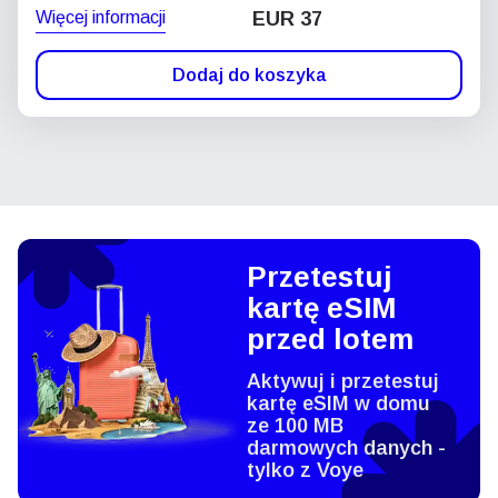
Więcej informacji
EUR 37
Dodaj do koszyka
Przetestuj
kartę eSIM
przed lotem
Aktywuj i przetestuj
kartę eSIM w domu
ze 100 MB
darmowych danych -
tylko z Voye