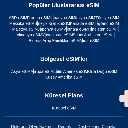
Popüler Uluslararası eSIM
ABD eSIM
Fransa eSIM
İspanya eSIM
İtalya eSIM
Türkiye eSIM
Meksika eSIM
Birleşik Krallık eSIM
Kanada eSIM
Tayland eSIM
Malezya eSIM
Japonya eSIM
Vietnam eSIM
Hindistan eSIM
Almanya eSIM
Yunanistan eSIM
Suudi Arabistan eSIM
Birleşik Arap Emirlikleri eSIM
Mısır eSIM
Bölgesel eSIM'ler
Asya eSIM
Avrupa eSIM
Latin Amerika eSIM
Orta Doğu eSIM
Kuzey Amerika eSIM
Küresel Plans
Küresel eSIM
Referans Ol ve Kazan
Destek
Desteklenen Cihazlar