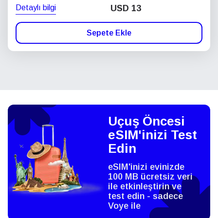
Detaylı bilgi
USD
13
Sepete Ekle
Uçuş Öncesi
eSIM'inizi Test
Edin
eSIM'inizi evinizde
100 MB ücretsiz veri
ile etkinleştirin ve
test edin - sadece
Voye ile