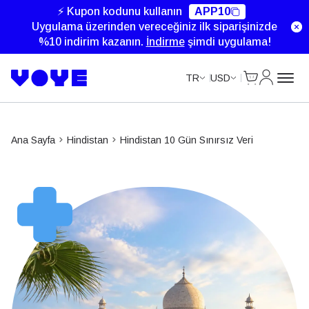
Unlimited Data
Unlimited Data
Unlimited Data
Unlimited Data
⚡ Kupon kodunu kullanın
APP10
Uygulama üzerinden vereceğiniz ilk siparişinizde
%10 indirim kazanın.
İndirme
şimdi uygulama!
Cart
Hesabım
TR
USD
Ana Sayfa
Hindistan
Hindistan 10 Gün Sınırsız Veri