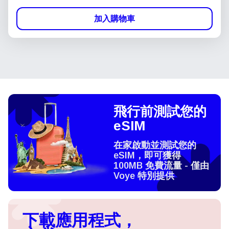
加入購物車
飛行前測試您的
eSIM
在家啟動並測試您的
eSIM，即可獲得
100MB 免費流量 - 僅由
Voye 特別提供
下載應用程式，