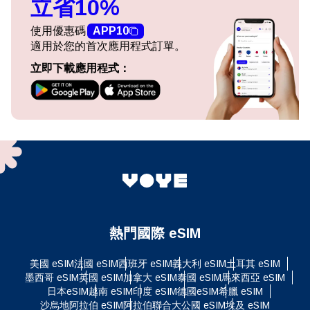
立省10%
使用優惠碼
APP10
適用於您的首次應用程式訂單。
立即下載應用程式：
熱門國際 eSIM
美國 eSIM
法國 eSIM
西班牙 eSIM
義大利 eSIM
土耳其 eSIM
墨西哥 eSIM
英國 eSIM
加拿大 eSIM
泰國 eSIM
馬來西亞 eSIM
日本eSIM
越南 eSIM
印度 eSIM
德國eSIM
希臘 eSIM
沙烏地阿拉伯 eSIM
阿拉伯聯合大公國 eSIM
埃及 eSIM