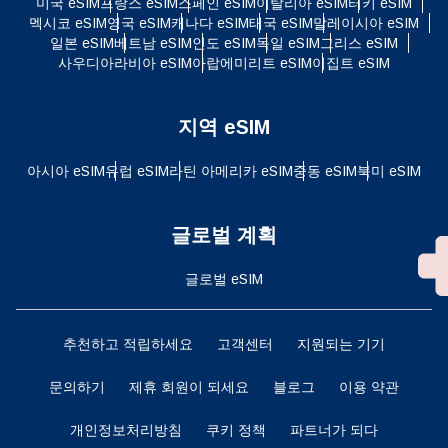
미국 eSIM
프랑스 eSIM
스페인 eSIM
이탈리아 eSIM
터키 eSIM
멕시코 eSIM
영국 eSIM
캐나다 eSIM
태국 eSIM
말레이시아 eSIM
일본 eSIM
베트남 eSIM
인도 eSIM
독일 eSIM
그리스 eSIM
사우디아라비아 eSIM
아랍에미리트 eSIM
이집트 eSIM
지역 eSIM
아시아 eSIM
유럽 ​​eSIM
라틴 아메리카 eSIM
중동 eSIM
북미 eSIM
글로벌 계획
글로벌 eSIM
추천하고 적립하세요
고객센터
지원되는 기기
문의하기
제휴 회원이 되세요
블로그
이용 약관
개인정보처리방침
쿠키 정책
파트너가 되다